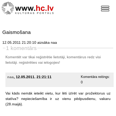
Gaismošana
12.05.2011 21:20:10 aizsāka naa
1 komentārs
Komentēt var tikai reģistrētie lietotāji, komentārus redz visi
lietotāji.
reģistrēties
vai ielogojies!
naa
, 12.05.2011. 21:21:11
Komentāra reitings:
0
Vai
kāds
nemāk
ieteikt
vietu,
kur
lēti
izīrēt
var
prožektorus
uz
statīva?
nepieciešamība
ir
uz
vienu
pēdpusdienu,
vakaru
(28.maijā).