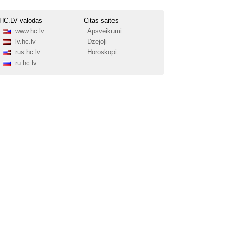
HC.LV valodas
Citas saites
www.hc.lv
Apsveikumi
lv.hc.lv
Dzejoļi
rus.hc.lv
Horoskopi
ru.hc.lv