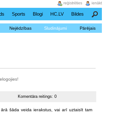
reģistrēties
ienākt
ds
Sports
Blogi
HC.LV
Bildes
Meklēšana
Nejēdzības
Sludinājumi
Pārējais
elogojies!
Komentāra reitings:
0
ārā
šāda
veida
ierakstus,
vai
arī
uztaisīt
tam