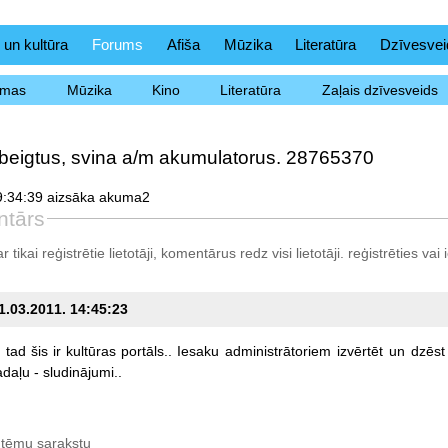
 un kultūra
Forums
Afiša
Mūzika
Literatūra
Dzīvesvei
ēmas
Mūzika
Kino
Literatūra
Zaļais dzīvesveids
beigtus, svina a/m akumulatorus. 28765370
9:34:39 aizsāka akuma2
ntārs
tikai reģistrētie lietotāji, komentārus redz visi lietotāji.
reģistrēties
vai i
11.03.2011. 14:45:23
,
tad
šis
ir
kultūras
portāls..
Iesaku
administrātoriem
izvērtēt
un
dzēst
adaļu
-
sludinājumi..
 tēmu sarakstu