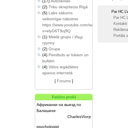
(17)
Autoskolas
(2)
Triku skrejriteņis Rīgā
Par HC.L
(5)
Labs sākums
Par HC.
veiksmīgai nākotnei.
Kontakti
https://www.youtube.com/watch?
Reklāma
v=elyG6T9uj9Q
Portāla s
(1)
Meklē grupu / Ищу
группу
(2)
Grupa
(4)
Peintbols ar lokiem un
bultām
(4)
Vēlos iegādāties
apavus internetā
[
Forums
]
Padalies priekā
Африканки на выезд по
Балашихе
CharlesViorp
psychologist