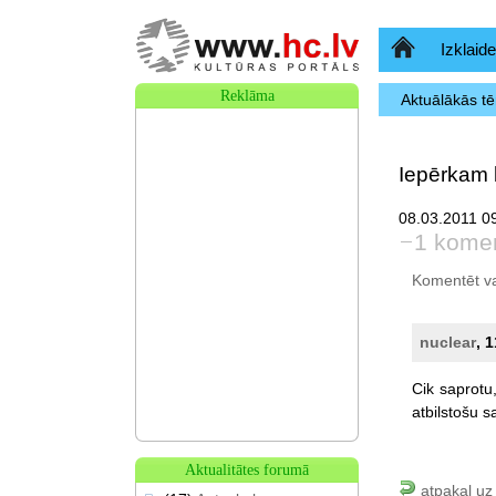
Sākumlapa
Izklaide
Reklāma
Aktuālākās t
Iepērkam 
08.03.2011 0
1 kome
Komentēt var 
nuclear
, 
Cik
saprotu
atbilstošu
s
Aktualitātes forumā
atpakaļ uz