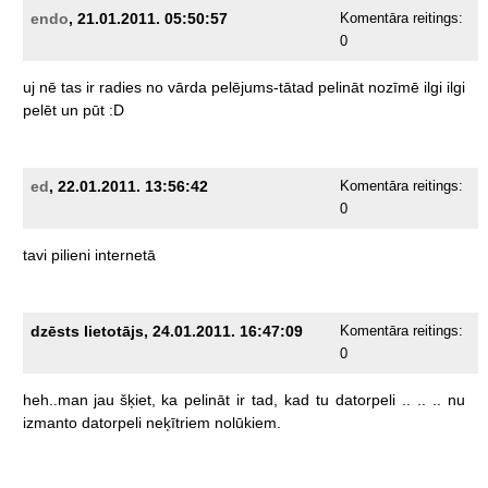
endo
, 21.01.2011. 05:50:57
Komentāra reitings:
0
uj
nē
tas
ir
radies
no
vārda
pelējums-tātad
pelināt
nozīmē
ilgi
ilgi
pelēt
un
pūt
:D
ed
, 22.01.2011. 13:56:42
Komentāra reitings:
0
tavi
pilieni
internetā
dzēsts lietotājs, 24.01.2011. 16:47:09
Komentāra reitings:
0
heh..man
jau
šķiet,
ka
pelināt
ir
tad,
kad
tu
datorpeli
..
..
..
nu
izmanto
datorpeli
neķītriem
nolūkiem.