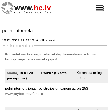
pelini interneta
19.01.2011 11:49:12 aizsāka anaifa
7 komentāri
Komentēt var tikai reģistrētie lietotāji, komentārus redz visi
lietotāji.
reģistrēties
vai ielogojies!
anaifa
, 19.01.2011. 11:50:07 (fiksēts
Komentāra reitings:
pārkāpums)
-5.612
pelni
interneta
ienac
registrejies
un
sanem
uzreiz
25$
www.paybox.me/r/anaifa