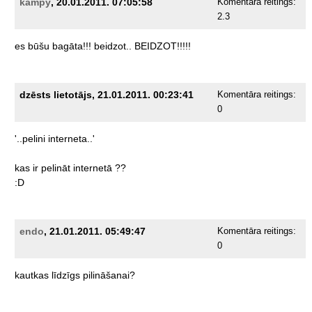
kampy
, 20.01.2011. 07:05:58
Komentāra reitings:
2.3
es
būšu
bagāta!!!
beidzot..
BEIDZOT!!!!!
dzēsts lietotājs, 21.01.2011. 00:23:41
Komentāra reitings:
0
'..pelini
interneta..'
kas
ir
pelināt
internetā
??
:D
endo
, 21.01.2011. 05:49:47
Komentāra reitings:
0
kautkas
līdzīgs
pilināšanai?