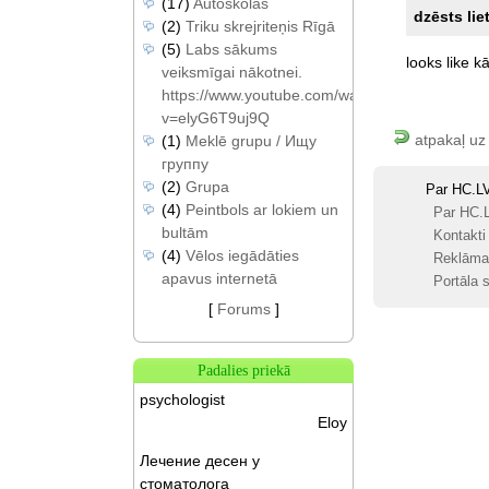
(17)
Autoskolas
dzēsts lie
(2)
Triku skrejriteņis Rīgā
(5)
Labs sākums
looks
like
kā
veiksmīgai nākotnei.
https://www.youtube.com/watch?
v=elyG6T9uj9Q
atpakaļ uz
(1)
Meklē grupu / Ищу
группу
(2)
Grupa
Par HC.L
(4)
Peintbols ar lokiem un
Par HC.
bultām
Kontakti
(4)
Vēlos iegādāties
Reklāma
apavus internetā
Portāla s
[
Forums
]
Padalies priekā
psychologist
Eloy
Лечение десен у
стоматолога