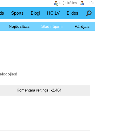
reģistrēties
ienākt
ds
Sports
Blogi
HC.LV
Bildes
Meklēšana
Nejēdzības
Sludinājumi
Pārējais
elogojies!
Komentāra reitings:
-2.464