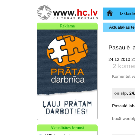
Sākumlapa
Izklaide
Reklāma
Aktuālākās t
Pasaulē l
24.12.2010 21
2 komen
Komentēt var 
osislp
, 24
Pasaulē
lab
bux9.weebl
Aktualitātes forumā