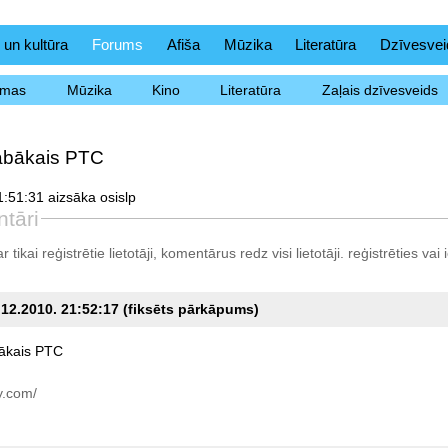
 un kultūra
Forums
Afiša
Mūzika
Literatūra
Dzīvesvei
ēmas
Mūzika
Kino
Literatūra
Zaļais dzīvesveids
abākais PTC
:51:31 aizsāka osislp
tāri
tikai reģistrētie lietotāji, komentārus redz visi lietotāji.
reģistrēties
vai i
.12.2010. 21:52:17 (fiksēts pārkāpums)
ākais
PTC
y.com/