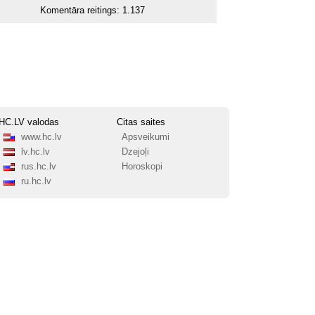
Komentāra reitings:
1.137
HC.LV valodas
Citas saites
www.hc.lv
Apsveikumi
lv.hc.lv
Dzejoļi
rus.hc.lv
Horoskopi
ru.hc.lv