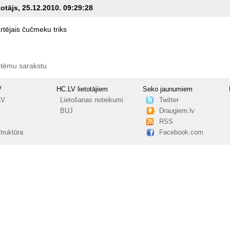
totājs, 25.12.2010. 09:29:28
rtējais
čučmeku
triks
 tēmu sarakstu
V
HC.LV lietotājiem
Seko jaunumiem
LV
Lietošanas noteikumi
Twitter
BUJ
Draugiem.lv
RSS
truktūra
Facebook.com