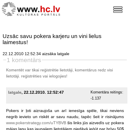
Uzsāc savu pokera karjeru un vini lielus
laimestus!
22.12.2010 12:52:34 aizsāka latgale
1 komentārs
Komentēt var tikai reģistrētie lietotāji, komentārus redz visi
lietotāji.
reģistrēties
vai ielogojies!
latgale
, 22.12.2010. 12:52:47
Komentāra reitings:
-1.137
Pokers
ir
ļoti
aizraujoša
un
arī
ienesīga
spēle,
tikai
neviens
negrib
ievieto
un
riskēt
ar
savu
naudu,
tapēc
šeit
ir
risinājums
www.pokerstrategy.com/uTYBVB
šis
links
jūs
aizvedīs
uz
pokera
mājas
lapu
kas
jaunajiem
lietotājiem
piedāvā
ieģūt
par
brīvu
50$