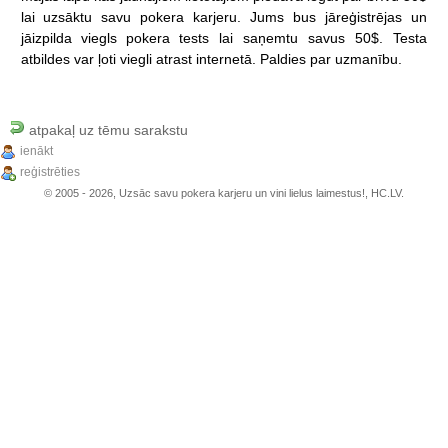
lai
uzsāktu
savu
pokera
karjeru.
Jums
bus
jāreģistrējas
un
jāizpilda
viegls
pokera
tests
lai
saņemtu
savus
50$.
Testa
atbildes
var
ļoti
viegli
atrast
internetā.
Paldies
par
uzmanību.
atpakaļ uz tēmu sarakstu
ienākt
reģistrēties
© 2005 - 2026, Uzsāc savu pokera karjeru un vini lielus laimestus!, HC.LV.