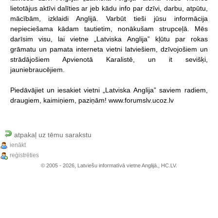
lietotājus
aktīvi
dalīties
ar
jeb
kādu
info
par
dzīvi,
darbu,
atpūtu,
mācībām,
izklaidi
Anglijā.
Varbūt
tieši
jūsu
informācija
nepieciešama
kādam
tautietim,
nonākušam
strupceļā.
Mēs
darīsim
visu,
lai
vietne
„Latviska
Anglija”
kļūtu
par
rokas
grāmatu
un
pamata
interneta
vietni
latviešiem,
dzīvojošiem
un
strādājošiem
Apvienotā
Karalistē,
un
it
sevišķi,
jauniebraucējiem.
Piedāvājiet
un
iesakiet
vietni
„Latviska
Anglija”
saviem
radiem,
draugiem,
kaimiņiem,
paziņām!
www.forumslv.ucoz.lv
atpakaļ uz tēmu sarakstu
ienākt
reģistrēties
© 2005 - 2026, Latviešu informatīvā vietne Anglijā., HC.LV.