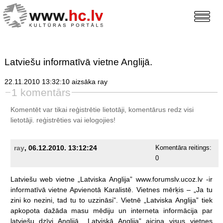
Latviešu informatīvā vietne Anglijā.
22.11.2010 13:32:10 aizsāka ray
1 komentārs
Komentēt var tikai reģistrētie lietotāji, komentārus redz visi
lietotāji.
reģistrēties
vai ielogojies!
ray
, 06.12.2010. 13:12:24
Komentāra reitings:
0
Latviešu
web
vietne
„Latviska
Anglija”
www.forumslv.ucoz.lv
-ir
informatīvā
vietne
Apvienotā
Karalistē.
Vietnes
mērķis
–
„Ja
tu
zini
ko
nezini,
tad
tu
to
uzzināsi”.
Vietnē
„Latviska
Anglija”
tiek
apkopota
dažāda
masu
mēdiju
un
interneta
informācija
par
latviešu
dzīvi
Anglijā.
„Latviskā
Anglija”
aicina
visus
vietnes