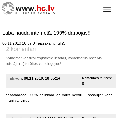
Laba nauda internetā, 100% darbojas!!!
06.11.2010 16:57:04 aizsāka richulis5
2 komentāri
Komentēt var tikai reģistrētie lietotāji, komentārus redz visi
lietotāji.
reģistrēties
vai ielogojies!
halcyon
, 06.11.2010. 18:05:14
Komentāra reitings:
0
aaaaaaaaaa
100%
naudāāā..es
vairs
nevaru....nošaujiet
kāds
mani
vai
viņu;/