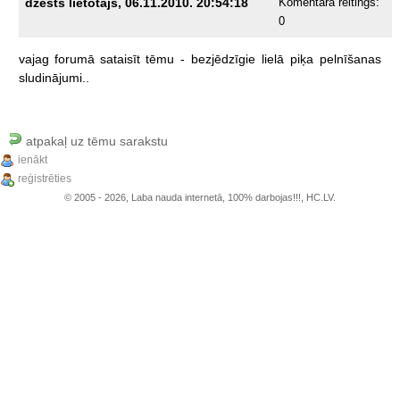
dzēsts lietotājs, 06.11.2010. 20:54:18
Komentāra reitings:
0
vajag
forumā
sataisīt
tēmu
-
bezjēdzīgie
lielā
piķa
pelnīšanas
sludinājumi..
atpakaļ uz tēmu sarakstu
ienākt
reģistrēties
© 2005 - 2026, Laba nauda internetā, 100% darbojas!!!, HC.LV.