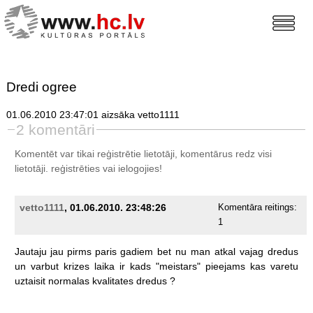
Dredi ogree
01.06.2010 23:47:01 aizsāka vetto1111
2 komentāri
Komentēt var tikai reģistrētie lietotāji, komentārus redz visi
lietotāji.
reģistrēties
vai ielogojies!
vetto1111
, 01.06.2010. 23:48:26
Komentāra reitings:
1
Jautaju
jau
pirms
paris
gadiem
bet
nu
man
atkal
vajag
dredus
un
varbut
krizes
laika
ir
kads
"meistars"
pieejams
kas
varetu
uztaisit
normalas
kvalitates
dredus
?