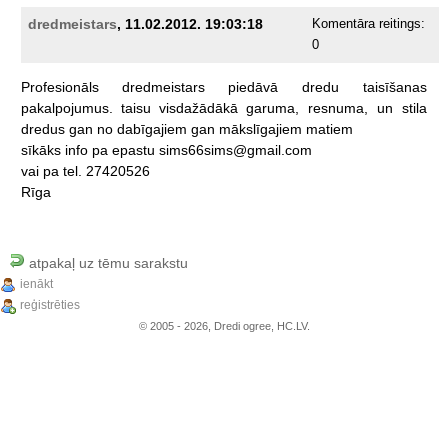
dredmeistars
, 11.02.2012. 19:03:18
Komentāra reitings:
0
Profesionāls
dredmeistars
piedāvā
dredu
taisīšanas
pakalpojumus.
taisu
visdažādākā
garuma,
resnuma,
un
stila
dredus
gan
no
dabīgajiem
gan
mākslīgajiem
matiem
sīkāks
info
pa
epastu
sims66sims@gmail.com
vai
pa
tel.
27420526
Rīga
atpakaļ uz tēmu sarakstu
ienākt
reģistrēties
© 2005 - 2026, Dredi ogree, HC.LV.