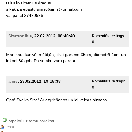
taisu
kvalitatīvus
dredus
sīkāk
pa
epastu
sims66sims@gmail.com
vai
pa
tel
27420526
Šizatroniķis
, 22.02.2012. 08:40:40
Komentāra reitings:
0
Man
kaut
kur
vēl
mētājās,
tikai
garums
35cm,
diametrā
1cm
un
ir
kādi
30
gab.
Pa
sotaku
varu
pārdot.
aicis
, 23.02.2012. 19:18:38
Komentāra reitings:
0
Opā!
Sveiks
Šiza!
Ar
atgriešanos
un
lai
veicas
biznesā.
atpakaļ uz tēmu sarakstu
ienākt