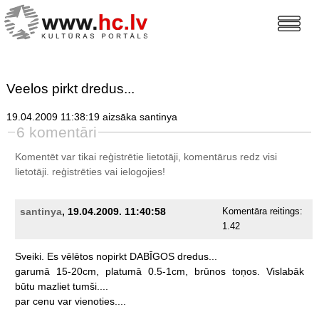
Veelos pirkt dredus...
19.04.2009 11:38:19 aizsāka santinya
6 komentāri
Komentēt var tikai reģistrētie lietotāji, komentārus redz visi
lietotāji.
reģistrēties
vai ielogojies!
santinya
, 19.04.2009. 11:40:58
Komentāra reitings:
1.42
Sveiki.
Es
vēlētos
nopirkt
DABĪGOS
dredus...
garumā
15-20cm,
platumā
0.5-1cm,
brūnos
toņos.
Vislabāk
būtu
mazliet
tumši....
par
cenu
var
vienoties....