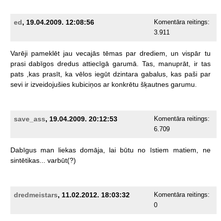
ed
, 19.04.2009. 12:08:56
Komentāra reitings:
3.911
Varēji
pameklēt
jau
vecajās
tēmas
par
drediem,
un
vispār
tu
prasi
dabīgos
dredus
attiecīgā
garumā.
Tas,
manuprāt,
ir
tas
pats
,kas
prasīt,
ka
vēlos
iegūt
dzintara
gabalus,
kas
paši
par
sevi
ir
izveidojušies
kubiciņos
ar
konkrētu
šķautnes
garumu.
save_ass
, 19.04.2009. 20:12:53
Komentāra reitings:
6.709
Dabīgus
man
liekas
domāja,
lai
būtu
no
īstiem
matiem,
ne
sintētikas...
varbūt(?)
dredmeistars
, 11.02.2012. 18:03:32
Komentāra reitings:
0