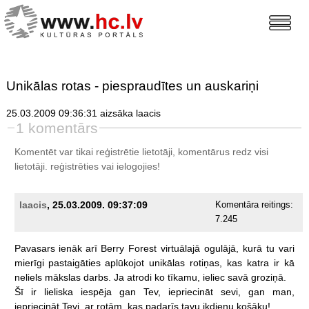
Unikālas rotas - piespraudītes un auskariņi
25.03.2009 09:36:31 aizsāka laacis
1 komentārs
Komentēt var tikai reģistrētie lietotāji, komentārus redz visi
lietotāji.
reģistrēties
vai ielogojies!
laacis
, 25.03.2009. 09:37:09
Komentāra reitings:
7.245
Pavasars
ienāk
arī
Berry
Forest
virtuālajā
ogulājā,
kurā
tu
vari
mierīgi
pastaigāties
aplūkojot
unikālas
rotiņas,
kas
katra
ir
kā
neliels
mākslas
darbs.
Ja
atrodi
ko
tīkamu,
ieliec
savā
groziņā.
Šī
ir
lieliska
iespēja
gan
Tev,
iepriecināt
sevi,
gan
man,
iepriecināt
Tevi,
ar
rotām,
kas
padarīs
tavu
ikdienu
košāku!