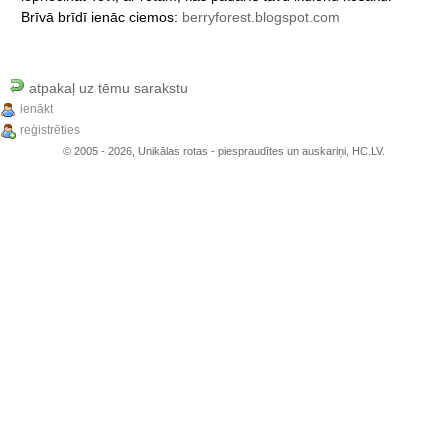
Brīvā
brīdī
ienāc
ciemos:
berryforest.blogspot.com
atpakaļ uz tēmu sarakstu
ienākt
reģistrēties
© 2005 - 2026, Unikālas rotas - piespraudītes un auskariņi, HC.LV.