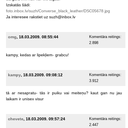
Izskatās
šādi:
foto.inbox.lv/suzh/Converse_black_leather/DSC05678.jpg
Ja
interesee
rakstiet
uz
suzh@inbox.lv
omg
, 18.03.2009. 08:55:44
Komentāra reitings:
2.898
kampy,
kedas
ar
lipekļiem-
grabcu!
kampy
, 18.03.2009. 09:08:12
Komentāra reitings:
3.912
tā
ar
nesapratu-
tās
ir
puiku
vai
meiteņu?
kaut
gan
nu
jau
laikam
ir
unisex
visur
chevete
, 18.03.2009. 09:57:24
Komentāra reitings:
2.447