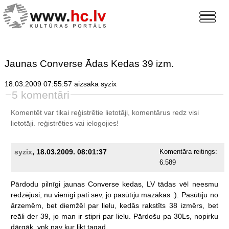
Jaunas Converse Ādas Kedas 39 izm.
18.03.2009 07:55:57 aizsāka syzix
5 komentāri
Komentēt var tikai reģistrētie lietotāji, komentārus redz visi
lietotāji.
reģistrēties
vai ielogojies!
syzix
, 18.03.2009. 08:01:37
Komentāra reitings:
6.589
Pārdodu
pilnīgi
jaunas
Converse
kedas,
LV
tādas
vēl
neesmu
redzējusi,
nu
vienīgi
pati
sev,
jo
pasūtīju
mazākas
:).
Pasūtīju
no
ārzemēm,
bet
diemžēl
par
lielu,
kedās
rakstīts
38
izmērs,
bet
reāli
der
39,
jo
man
ir
stipri
par
lielu.
Pārdošu
pa
30Ls,
nopirku
dārgāk,
vnk
nav
kur
likt
tagad.