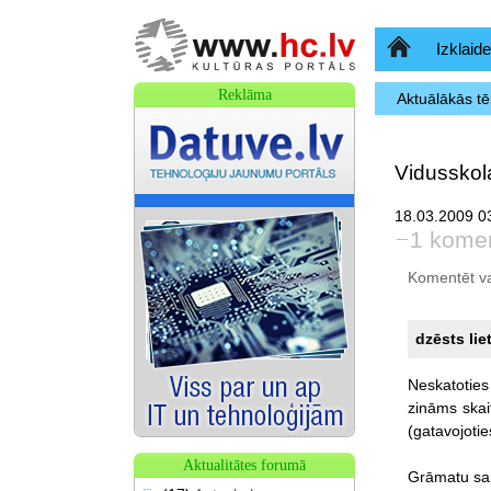
Sākumlapa
Izklaide
Reklāma
Aktuālākās t
Vidusskol
18.03.2009 03
1 kome
Komentēt var 
dzēsts lie
Neskatoties
zināms
skai
(gatavojotie
Aktualitātes forumā
Grāmatu
sa