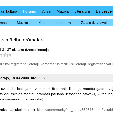
 un kultūra
Forums
Afiša
Mūzika
Literatūra
Dzīvesvei
ēmas
Mūzika
Kino
Literatūra
Zaļais dzīvesveids
as mācību grāmatas
:31:37 aizsāka dzēsts lietotājs
ntārs
tikai reģistrētie lietotāji, komentārus redz visi lietotāji.
reģistrēties
vai i
totājs, 18.03.2009. 06:22:02
uz
to,
ka
iespējams
vairumam
šī
portāla
lietotāju
mācību
gads
tuvo
ts
vidusskolas
mācību
grāmatu
ļoti
labā
lietošanas
stāvoklī,
kuras
ie
s
eksāmeniem
vai
kur
citur).
raksts
aplūkojams
šeit:
klab.lv/community/pa_leeto/550813.html?#cuti