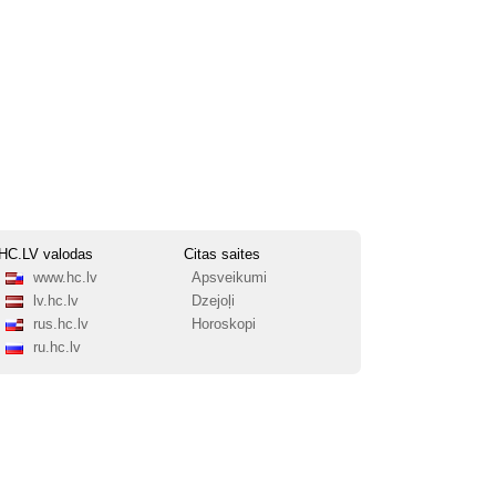
HC.LV valodas
Citas saites
www.hc.lv
Apsveikumi
lv.hc.lv
Dzejoļi
rus.hc.lv
Horoskopi
ru.hc.lv