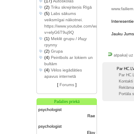
(17)
Autoskolas
(2)
Triku skrejriteņis Rīgā
www.failiem.
(5)
Labs sākums
veiksmīgai nākotnei.
Interesenti
https://www.youtube.com/watch?
v=elyG6T9uj9Q
Jauku
Jums
(1)
Meklē grupu / Ищу
группу
(2)
Grupa
atpakaļ uz
(4)
Peintbols ar lokiem un
bultām
Par HC.L
(4)
Vēlos iegādāties
Par HC.
apavus internetā
Kontakti
[
Forums
]
Reklāma
Portāla s
Padalies priekā
psychologist
Rae
psychologist
Eloy