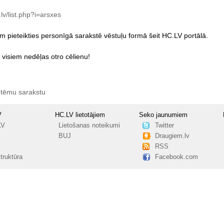
lv/list.php?i=arsxes
em
pieteikties
personīgā
sarakstē
vēstuļu
formā
šeit
HC.LV
portālā.
visiem
nedēļas
otro
cēlienu!
 tēmu sarakstu
V
HC.LV lietotājiem
Seko jaunumiem
LV
Lietošanas noteikumi
Twitter
BUJ
Draugiem.lv
RSS
truktūra
Facebook.com