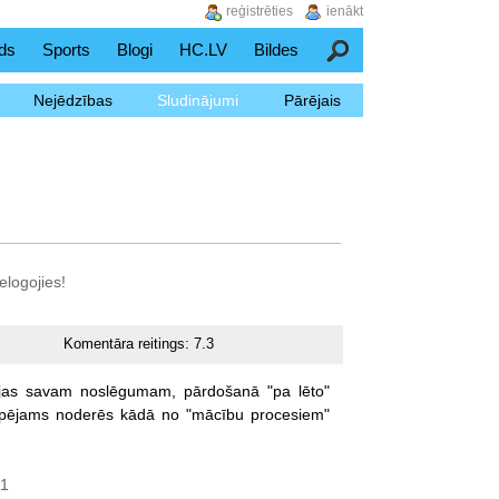
reģistrēties
ienākt
ds
Sports
Blogi
HC.LV
Bildes
Meklēšana
Nejēdzības
Sludinājumi
Pārējais
elogojies!
Komentāra reitings:
7.3
jas
savam
noslēgumam,
pārdošanā
"pa
lēto"
spējams
noderēs
kādā
no
"mācību
procesiem"
d1