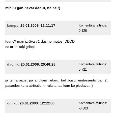
minku
gan
nevar
dabūt,
nē
nē
:)
kampy
, 25.01.2009. 12:11:17
Komentāra reitings:
0.126
tuunc?
man
izrāva
vārdus
no
mutes
:DDDD
es
ar
to
kaķi
gribēju.
dachik
, 25.01.2009. 20:46:28
Komentāra reitings:
5.721
ja
tema
aiziet
pa
antikam
lietam,
tad
busu
ieintresents
par
2.
pasaules
kara
atributiem,
raksta
tas
kam
ko
piedavat
:)
omiku
, 26.01.2009. 12:12:08
Komentāra reitings:
-8.603