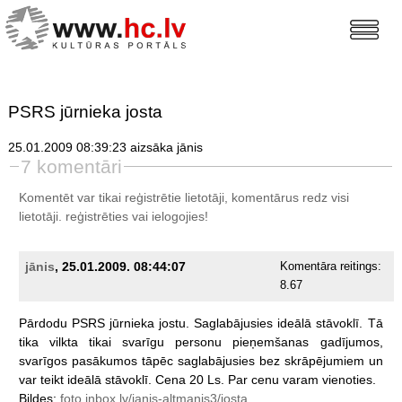
PSRS jūrnieka josta
25.01.2009 08:39:23 aizsāka jānis
7 komentāri
Komentēt var tikai reģistrētie lietotāji, komentārus redz visi
lietotāji.
reģistrēties
vai ielogojies!
jānis
, 25.01.2009. 08:44:07
Komentāra reitings:
8.67
Pārdodu
PSRS
jūrnieka
jostu.
Saglabājusies
ideālā
stāvoklī.
Tā
tika
vilkta
tikai
svarīgu
personu
pieņemšanas
gadījumos,
svarīgos
pasākumos
tāpēc
saglabājusies
bez
skrāpējumiem
un
var
teikt
ideālā
stāvoklī.
Cena
20
Ls.
Par
cenu
varam
vienoties.
Bildes:
foto.inbox.lv/janis-altmanis3/josta