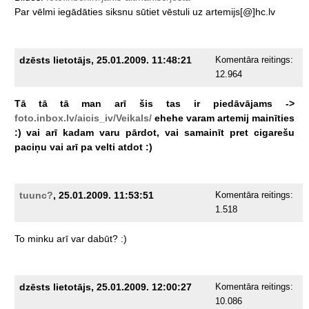
Par
vēlmi
iegādāties
siksnu
sūtiet
vēstuli
uz
artemijs[@]hc.lv
dzēsts lietotājs, 25.01.2009. 11:48:21
Komentāra reitings:
12.964
Tā
tā
tā
man
arī
šis
tas
ir
piedāvājams
->
foto.inbox.lv/aicis_iv/Veikals/
ehehe
varam
artemij
mainīties
:)
vai
arī
kadam
varu
pārdot,
vai
samainīt
pret
cigarešu
paciņu
vai
arī
pa
velti
atdot
:)
tuunc?
, 25.01.2009. 11:53:51
Komentāra reitings:
1.518
To
minku
arī
var
dabūt?
:)
dzēsts lietotājs, 25.01.2009. 12:00:27
Komentāra reitings:
10.086