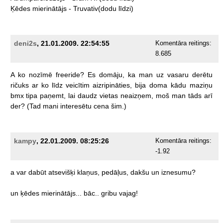
Ķēdes
mierinātājs
-
Truvativ(dodu
līdzi)
deni2s
, 21.01.2009. 22:54:55
Komentāra reitings:
8.685
A
ko
nozīmē
freeride?
Es
domāju,
ka
man
uz
vasaru
derētu
ričuks
ar
ko
līdz
veicītim
aizripināties,
bija
doma
kādu
maziņu
bmx
tipa
paņemt,
lai
daudz
vietas
neaizņem,
moš
man
tāds
arī
der?
(Tad
mani
interesētu
cena
šim.)
kampy
, 22.01.2009. 08:25:26
Komentāra reitings:
-1.92
a
var
dabūt
atsevišķi
klaņus,
pedāļus,
dakšu
un
iznesumu?
un
ķēdes
mierinātājs...
bāc..
gribu
vajag!