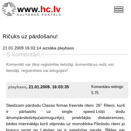
Ričuks uz pārdošanu!
21.01.2009 16:02:14 aizsāka playbass
5 komentāri
Komentēt var tikai reģistrētie lietotāji, komentārus redz visi
lietotāji.
reģistrēties
vai ielogojies!
playbass
, 21.01.2009. 16:03:35
Komentāra reitings:
5.75
Steidzami
pārdodu
Classic
firmas
freeride
riteni.
26''
Riteņi,
kurš
ir
pārtaisīts
uz
single
speed.Līdzi
dodu
ātrumpārsledzēju(aizmugurējo),
priekšējās
diskabremzes,
ķēdes
mierinātāju
kurš
stiprinās
uz
monobloka.Pārdodu
riteni
jo
braucu
prom
no
Latvijas
un
ir
vajadzīga
nauda.
Bildes
var