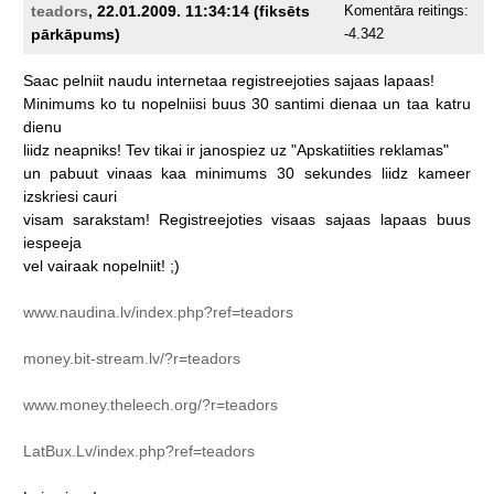
teadors
, 22.01.2009. 11:34:14 (fiksēts
Komentāra reitings:
pārkāpums)
-4.342
Saac
pelniit
naudu
internetaa
registreejoties
sajaas
lapaas!
Minimums
ko
tu
nopelniisi
buus
30
santimi
dienaa
un
taa
katru
dienu
liidz
neapniks!
Tev
tikai
ir
janospiez
uz
"Apskatiities
reklamas"
un
pabuut
vinaas
kaa
minimums
30
sekundes
liidz
kameer
izskriesi
cauri
visam
sarakstam!
Registreejoties
visaas
sajaas
lapaas
buus
iespeeja
vel
vairaak
nopelniit!
;)
www.naudina.lv/index.php?ref=teadors
money.bit-stream.lv/?r=teadors
www.money.theleech.org/?r=teadors
LatBux.Lv/index.php?ref=teadors