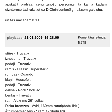
apskatiit
profilaa!
cenu
ziņošu
personiigi.
ta
ka
ja
kadam
uiznterese
tad
rakstiet
uz
D.Oleinicenko@gmail.com
gaidishu.
un
tas
nav
spams!
:D
playbass
, 21.01.2009. 16:28:09
Komentāra reitings:
5.748
stūre
-
Truvativ
iznesums
-
Truvativ
pedāļi
-
Truvativ
rāmis
-
Classic,
superstar
dj
rumbas
-
Quando
klaņi
-
Hussefelt
pedāļi
-
Truvativ
dakša
-
Rock
Shok
J2
beņķis
-
Truvativ
rati
-
Alexrims
26''
collas
Disku
bremzes
-
Avid,
160mm
rotori(dodu
lidzi)
Ātrumpārslēdzējs
-
Sram
X7(dodu
līdzi)