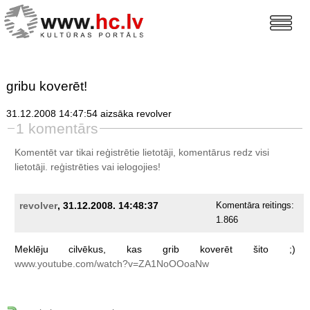
gribu koverēt!
31.12.2008 14:47:54 aizsāka revolver
1 komentārs
Komentēt var tikai reģistrētie lietotāji, komentārus redz visi
lietotāji.
reģistrēties
vai ielogojies!
revolver
, 31.12.2008. 14:48:37
Komentāra reitings:
1.866
Meklēju
cilvēkus,
kas
grib
koverēt
šito
;)
www.youtube.com/watch?v=ZA1NoOOoaNw