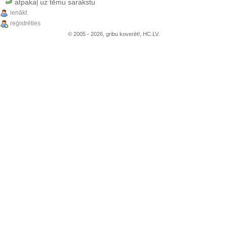
atpakaļ uz tēmu sarakstu
ienākt
reģistrēties
© 2005 - 2026, gribu koverēt!, HC.LV.