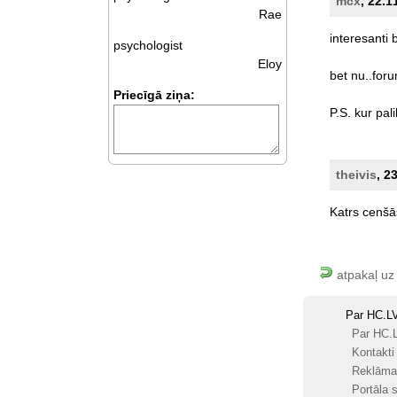
mcx
, 22.1
Rae
interesanti
psychologist
Eloy
bet
nu..for
Priecīgā ziņa:
P.S.
kur
pal
theivis
, 2
Katrs
cenšā
atpakaļ uz
Par HC.L
Par HC.
Kontakti
Reklāma
Portāla s