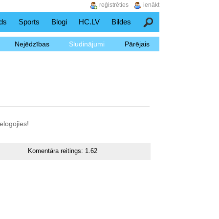
reģistrēties
ienākt
ds
Sports
Blogi
HC.LV
Bildes
Meklēšana
Nejēdzības
Sludinājumi
Pārējais
elogojies!
Komentāra reitings:
1.62