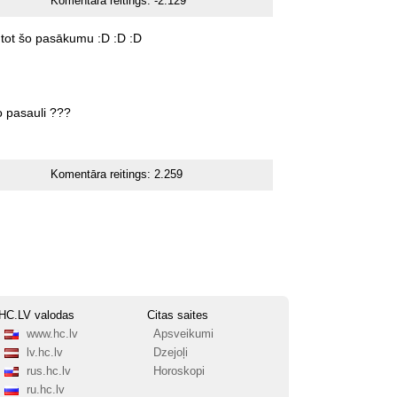
Komentāra reitings:
-2.129
tot
šo
pasākumu
:D
:D
:D
o
pasauli
???
Komentāra reitings:
2.259
HC.LV valodas
Citas saites
www.hc.lv
Apsveikumi
lv.hc.lv
Dzejoļi
rus.hc.lv
Horoskopi
ru.hc.lv