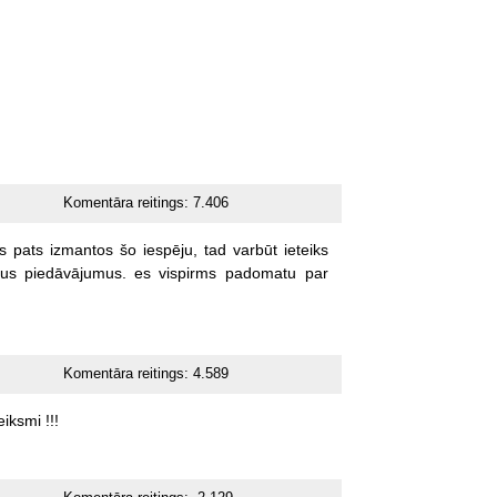
Komentāra reitings:
7.406
js
pats
izmantos
šo
iespēju,
tad
varbūt
ieteiks
us
piedāvājumus.
es
vispirms
padomatu
par
Komentāra reitings:
4.589
eiksmi
!!!