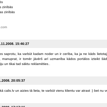
ēs
s
zinībās
as
zinībās
.com
9.11.2008. 15:46:27
es
saprotu,
ka
varbūt
kadam
noder
un
ir
cerība,
ka
ja
ne
kāds
lietota
,
manuprat,
ir
tomēr
jāvērš
arī
uzmanība
kādos
portālos
izteikt
šād
iju
un
tikai
tad
sāktu
reklamēties..
1.2008. 20:05:37
kā
calis.lv
un
aizies
tā
lieta,
te
varbūt
vienu
klientu
var
atrast
:)
bet
nu
v