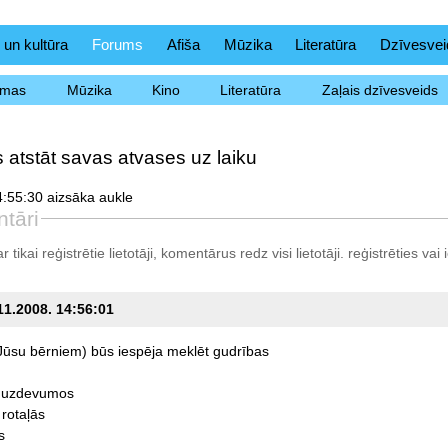
 un kultūra
Forums
Afiša
Mūzika
Literatūra
Dzīvesvei
ēmas
Mūzika
Kino
Literatūra
Zaļais dzīvesveids
s atstāt savas atvases uz laiku
:55:30 aizsāka aukle
tāri
tikai reģistrētie lietotāji, komentārus redz visi lietotāji.
reģistrēties
vai i
.11.2008. 14:56:01
Jūsu
bērniem)
būs
iespēja
meklēt
gudrības
uzdevumos
rotaļās
s