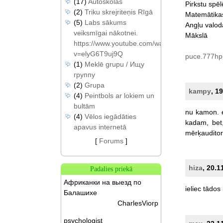
(17)
Autoskolas
Pirkstu
spēl
(2)
Triku skrejriteņis Rīgā
Matemātika
(5)
Labs sākums
Angļu
valod
veiksmīgai nākotnei.
Mākslā
https://www.youtube.com/watch?
v=elyG6T9uj9Q
puce.777hp
(1)
Meklē grupu / Ищу
группу
(2)
Grupa
kampy
, 1
(4)
Peintbols ar lokiem un
bultām
nu
kamon.
(4)
Vēlos iegādāties
kadam,
bet
apavus internetā
mērķauditor
[
Forums
]
hiza
, 20.1
Padalies priekā
Африканки на выезд по
ieliec
tādos
Балашихе
CharlesViorp
psychologist