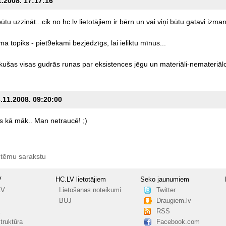
1.2008. 17:17:16
būtu
uzzināt...cik
no
hc.lv
lietotājiem
ir
bērn
un
vai
viņi
būtu
gatavi
izman
uma
topiks
-
piet9ekami
bezjēdzīgs,
lai
ieliktu
mīnus...
ikušas
visas
gudrās
runas
par
eksistences
jēgu
un
materiāli-nemateriāl
3.11.2008. 09:20:00
s
kā
māk..
Man
netraucē!
;)
 tēmu sarakstu
V
HC.LV lietotājiem
Seko jaunumiem
LV
Lietošanas noteikumi
Twitter
BUJ
Draugiem.lv
RSS
truktūra
Facebook.com