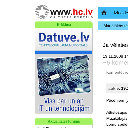
Sākumlapa
Izklaide
Reklāma
Aktuālākās t
Ja vēlatie
19.11.2008 14
5 komen
Komentēt var 
aukle
, 19
Pūcēniem
(
Attīstošajos
Muzikālajās
Aktualitātes forumā
Lomu
spēlē