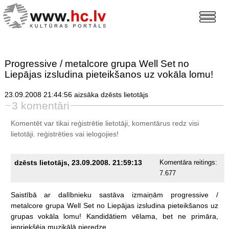
Progressive / metalcore grupa Well Set no
Liepājas izsludina pieteikšanos uz vokāla lomu!
23.09.2008 21:44:56 aizsāka dzēsts lietotājs
3 komentāri
Komentēt var tikai reģistrētie lietotāji, komentārus redz visi
lietotāji.
reģistrēties
vai ielogojies!
dzēsts lietotājs, 23.09.2008. 21:59:13
Komentāra reitings:
7.677
Saistībā
ar
dalībnieku
sastāva
izmaiņām
progressive
/
metalcore
grupa
Well
Set
no
Liepājas
izsludina
pieteikšanos
uz
grupas
vokāla
lomu!
Kandidātiem
vēlama,
bet
ne
primāra,
iepriekšēja
muzikālā
pieredze.