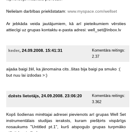
Nelielam
darbības
priekšstatam:
www.myspace.com/wellset
Ar
jebkāda
veida
jautājumiem,
kā
arī
pieteikumiem
vērsties
attiecīgi
uz
grupas
kontaktu
e-pasta
adresi:
well_set@inbox.lv
keder
, 24.09.2008. 15:41:31
Komentāra reitings:
2.37
aijaāa
baigi
žēl,
ka
jānomaina
cits..šitas
bija
baigi
pa
smuko
:(
but
nuu
lai
izdodas
>:)
dzēsts lietotājs, 24.09.2008. 23:06:20
Komentāra reitings:
3.362
Kopš
šodienas
minētajai
adresei
pievienots
arī
grupas
Well
Set
instrumentālais
studijas
ieraksts,
kuram
piešķirts
vispārīgs
nosaukums
"Untitled
pt.1",
kurš
atspoguļo
grupas
turpmāko