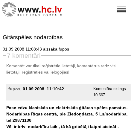
Ģitārspēles nodarbības
01.09.2008 11:08:43 aizsāka fupos
7 komentāri
Komentēt var tikai reģistrētie lietotāji, komentārus redz visi
lietotāji.
reģistrēties
vai ielogojies!
fupos
, 01.09.2008. 11:10:42
Komentāra reitings:
10.667
Pasniedzu
klasiskās
un
elektriskās
ģitāras
spēles
pamatus.
Nodarbības
Rīgas
centrā,
pie
Ziedoņdārza.
5
Ls/nodarbība.
tel.29871130
Vēl
ir
brīvi
nodarbību
laiki,
tā
kā
gribētāji
laipni
aicināti.