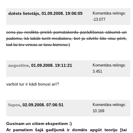
dzēsts lietotājs, 01.09.2008. 19:06:05
Komentāra reitings:
-13.077
cena
jau
neslikta
priekš
pamatakordu
parādīšanas
sākumā
un
padomu,
kā
labāk
turēt
mediatoru,
bet
ja
cilvēki
šito
visu
pērk,
tad
lai
tev
veicas
ar
tavu
biznesu:)
augustīne
, 01.09.2008. 19:11:21
Komentāra reitings:
3.451
varbūt
tur
ir
kādi
bonusi
arī?
fupos
, 02.09.2008. 07:06:51
Komentāra reitings:
10.169
Gusinam
un
citiem
ekspertiem
:)
Ar
pamatiem
šajā
gadījumā
ir
domāts
apgūt
teoriju
[tai