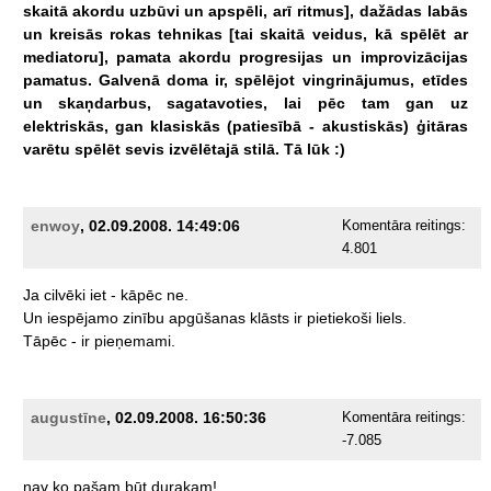
skaitā
akordu
uzbūvi
un
apspēli,
arī
ritmus],
dažādas
labās
un
kreisās
rokas
tehnikas
[tai
skaitā
veidus,
kā
spēlēt
ar
mediatoru],
pamata
akordu
progresijas
un
improvizācijas
pamatus.
Galvenā
doma
ir,
spēlējot
vingrinājumus,
etīdes
un
skaņdarbus,
sagatavoties,
lai
pēc
tam
gan
uz
elektriskās,
gan
klasiskās
(patiesībā
-
akustiskās)
ģitāras
varētu
spēlēt
sevis
izvēlētajā
stilā.
Tā
lūk
:)
enwoy
, 02.09.2008. 14:49:06
Komentāra reitings:
4.801
Ja
cilvēki
iet
-
kāpēc
ne.
Un
iespējamo
zinību
apgūšanas
klāsts
ir
pietiekoši
liels.
Tāpēc
-
ir
pieņemami.
augustīne
, 02.09.2008. 16:50:36
Komentāra reitings:
-7.085
nav
ko
pašam
būt
durakam!