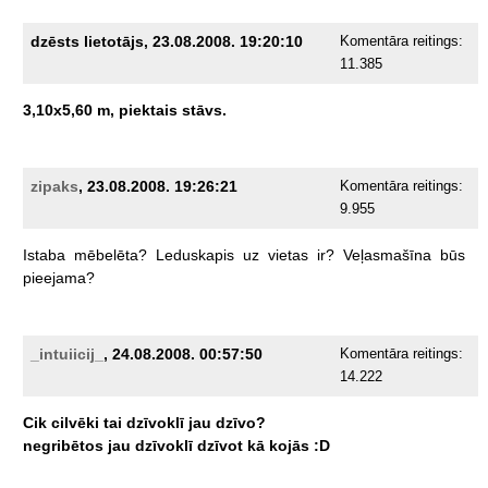
dzēsts lietotājs, 23.08.2008. 19:20:10
Komentāra reitings:
11.385
3,10x5,60
m,
piektais
stāvs.
zipaks
, 23.08.2008. 19:26:21
Komentāra reitings:
9.955
Istaba
mēbelēta?
Leduskapis
uz
vietas
ir?
Veļasmašīna
būs
pieejama?
_intuiicij_
, 24.08.2008. 00:57:50
Komentāra reitings:
14.222
Cik
cilvēki
tai
dzīvoklī
jau
dzīvo?
negribētos
jau
dzīvoklī
dzīvot
kā
kojās
:D