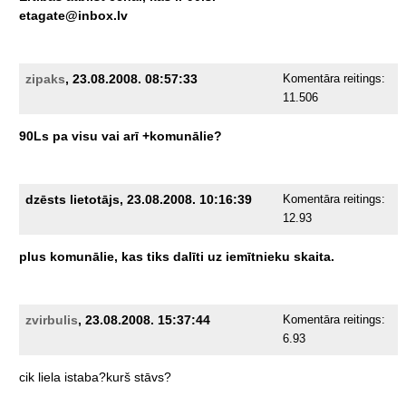
etagate@inbox.lv
zipaks
, 23.08.2008. 08:57:33
Komentāra reitings:
11.506
90Ls
pa
visu
vai
arī
+komunālie?
dzēsts lietotājs, 23.08.2008. 10:16:39
Komentāra reitings:
12.93
plus
komunālie,
kas
tiks
dalīti
uz
iemītnieku
skaita.
zvirbulis
, 23.08.2008. 15:37:44
Komentāra reitings:
6.93
cik
liela
istaba?kurš
stāvs?