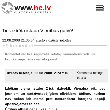
Tiek izīrēta istaba Vienības gatvē!
22.08.2008 21:35:54 aizsāka dzēsts lietotājs
9 komentāri
Komentēt var tikai reģistrētie lietotāji, komentārus redz visi
lietotāji.
reģistrēties
vai ielogojies!
dzēsts lietotājs, 22.08.2008. 21:37:16
Komentāra reitings:
16.304
Izīrējam
vienu
istabu
2-ist.
dzīvoklī.
Vienalga
cik,
bet
jauniem
un
sadzīvotspējīgiem
cilvēkiem,
tādiem,
kuriem
nav
nekas
iebilstams
pret
nestandarta
interjeru
kopēji
apdzīvojamās
telpās.
Ērtības
atbilst
cenai,
kas
ir
90ls.