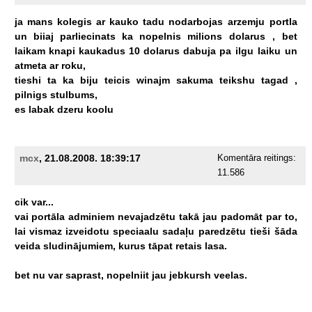
ja
mans
kolegis
ar
kauko
tadu
nodarbojas
arzemju
portla
un
biiaj
parliecinats
ka
nopelnis
milions
dolarus
,
bet
laikam
knapi
kaukadus
10
dolarus
dabuja
pa
ilgu
laiku
un
atmeta
ar
roku,
tieshi
ta
ka
biju
teicis
winajm
sakuma
teikshu
tagad
,
pilnigs
stulbums,
es
labak
dzeru
koolu
mcx
, 21.08.2008. 18:39:17
Komentāra reitings:
11.586
cik
var...
vai
portāla
adminiem
nevajadzētu
takā
jau
padomāt
par
to,
lai
vismaz
izveidotu
speciaalu
sadaļu
paredzētu
tieši
šāda
veida
sludinājumiem,
kurus
tāpat
retais
lasa.
bet
nu
var
saprast,
nopelniit
jau
jebkursh
veelas.