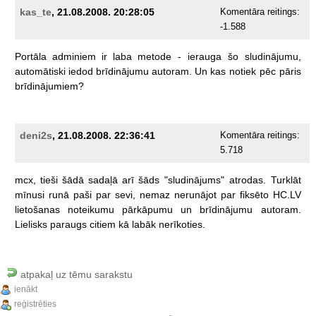
kas_te
, 21.08.2008. 20:28:05
Komentāra reitings:
-1.588
Portāla
adminiem
ir
laba
metode
-
ierauga
šo
sludinājumu,
automātiski
iedod
brīdinājumu
autoram.
Un
kas
notiek
pēc
pāris
brīdinājumiem?
deni2s
, 21.08.2008. 22:36:41
Komentāra reitings:
5.718
mcx,
tieši
šādā
sadaļā
arī
šāds
"sludinājums"
atrodas.
Turklāt
mīnusi
runā
paši
par
sevi,
nemaz
nerunājot
par
fiksēto
HC.LV
lietošanas
noteikumu
pārkāpumu
un
brīdinājumu
autoram.
Lielisks
paraugs
citiem
kā
labāk
nerīkoties.
atpakaļ uz tēmu sarakstu
ienākt
reģistrēties