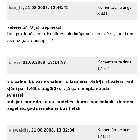
kas_te
, 21.08.2008. 12:46:41
Komentāra reitings:
8.441
Referents?
Ō
jā!
Krāpnieks!
Tad
jau
labāk
lasu
Kristīgos
sludinājumus
par
Jēzu,
no
tiem
vismaz
galva
nesāp...
:/
sliver
, 21.08.2008. 13:14:57
Komentāra reitings:
17.754
pie
velna,
kā
var
nopelnīt.
ja
iesaistīsi
dah*jā
cilvēkus,
tad
kļūsi
par
1.40Ls
bagātāks
..
jā
gan,
viegla
nauda.
sviests!
tad
jau
nododot
alus
pudeles,
kuras
var
salasīt
klostera
pagalmā,
gada
ienākumi
būs
lielāki.
viswaldis
, 21.08.2008. 13:32:34
Komentāra reitings:
12.088