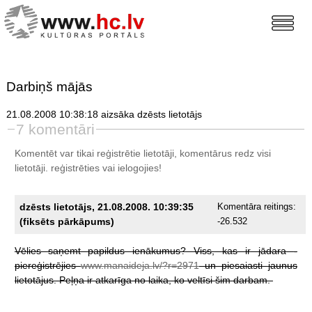
Darbiņš mājās
21.08.2008 10:38:18 aizsāka dzēsts lietotājs
7 komentāri
Komentēt var tikai reģistrētie lietotāji, komentārus redz visi
lietotāji.
reģistrēties
vai ielogojies!
dzēsts lietotājs, 21.08.2008. 10:39:35
Komentāra reitings:
(fiksēts pārkāpums)
-26.532
Vēlies
saņemt
papildus
ienākumus?
Viss,
kas
ir
jādara
-
piereģistrējies
www.manaideja.lv/?r=2971
un
piesaiasti
jaunus
lietotājus.
Peļņa
ir
atkarīga
no
laika,
ko
veltīsi
šim
darbam.