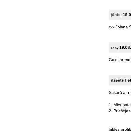
jānis
, 19.
rxx
Jolana
S
rxx
, 19.08
Gaidi
ar
mai
dzēsts lie
Sakarā
ar
r
1.
Mierinata
2.
Priešējās
bildes
profil