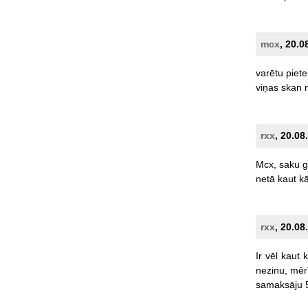
mcx
, 20.0
varētu
piete
viņas
skan
rxx
, 20.08
Mcx,
saku
g
netā
kaut
k
rxx
, 20.08
Ir
vēl
kaut
k
nezinu,
mērī
samaksāju