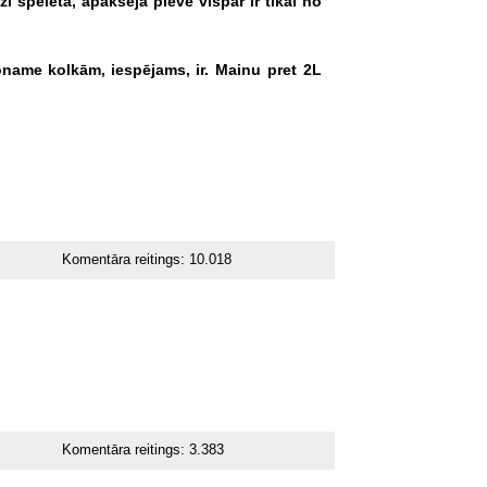
zi
spēlēta,
apakšējā
plēve
vispār
ir
tikai
no
oname
kolkām,
iespējams,
ir.
Mainu
pret
2L
Komentāra reitings:
10.018
Komentāra reitings:
3.383