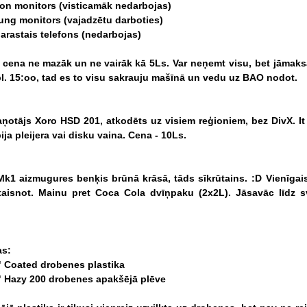
ron
monitors
(visticamāk
nedarbojas)
ung
monitors
(vajadzētu
darboties)
arastais
telefons
(nedarbojas)
cena
ne
mazāk
un
ne
vairāk
kā
5Ls.
Var
neņemt
visu,
bet
jāmaks
l.
15:oo,
tad
es
to
visu
sakrauju
mašīnā
un
vedu
uz
BAO
nodot.
aņotājs
Xoro
HSD
201,
atkodēts
uz
visiem
reģioniem,
bez
DivX.
It
ija
pleijera
vai
disku
vaina.
Cena
-
10Ls.
Mk1
aizmugures
benķis
brūnā
krāsā,
tāds
sīkrūtains.
:D
Vienīgai
taisnot.
Mainu
pret
Coca
Cola
dvīņpaku
(2x2L).
Jāsavāc
līdz
s
as:
"
Coated
drobenes
plastika
"
Hazy
200
drobenes
apakšējā
plēve