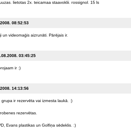
uuzas.
lietotas
2x.
teicamaa
staavoklii.
rossignol.
15
ls
.2008. 08:52:53
i
un
videomaģis
aizrunāti.
Pārējais
ir.
6.08.2008. 03:45:25
projaam
ir
:)
.2008. 14:13:56
u
grupa
ir
rezervēta
vai
izmesta
laukā.
:)
robenes
rezervētas.
VD,
Evans
plastikas
un
Golfiņa
sēdeklis.
:)