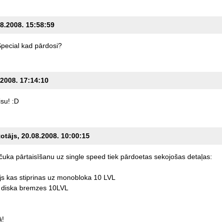
08.2008. 15:58:59
pecial
kad
pārdosi?
.2008. 17:14:10
su!
:D
totājs, 20.08.2008. 10:00:15
ičuka
pārtaisīšanu
uz
single
speed
tiek
pārdoetas
sekojošas
detaļas:
js
kas
stiprinas
uz
monobloka
10
LVL
diska
bremzes
10LVL
ā!