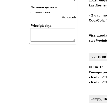
15Ls.
Augš
kastītes
iz
Лечение десен у
стоматолога
-
2
gab.
no
Victorcub
CocaCola.
Priecīgā ziņa:
Viss
atrod
sale@reini
rxx
, 15.08
UPDATE:
Pirmajai
pr
-
Radio
VE
-
Radio
VE
kampy
, 1