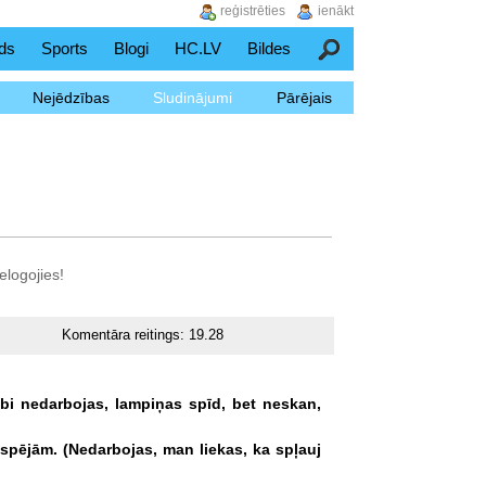
reģistrēties
ienākt
ds
Sports
Blogi
HC.LV
Bildes
Meklēšana
Nejēdzības
Sludinājumi
Pārējais
elogojies!
Komentāra reitings:
19.28
bi
nedarbojas,
lampiņas
spīd,
bet
neskan,
espējām.
(Nedarbojas,
man
liekas,
ka
spļauj