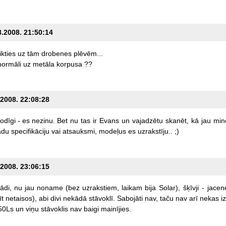
8.2008. 21:50:14
ikties
uz
tām
drobenes
plēvēm...
normāli
uz
metāla
korpusa
??
.2008. 22:08:28
odīgi
-
es
nezinu.
Bet
nu
tas
ir
Evans
un
vajadzētu
skanēt,
kā
jau
min
ādu
specifikāciju
vai
atsauksmi,
modeļus
es
uzrakstīju..
;)
.2008. 23:06:15
ādi,
nu
jau
noname
(bez
uzrakstiem,
laikam
bija
Solar),
šķīvji
-
jacen
t
netaisos),
abi
divi
nekādā
stāvoklī.
Sabojāti
nav,
taču
nav
arī
nekas
iz
50Ls
un
viņu
stāvoklis
nav
baigi
mainījies.