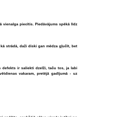
ā
vienalga
piecītis.
Piedāvājums
spēkā
līdz
kā
strādā,
daži
diski
gan
mēdza
gļučīt,
bet
s
defekts
ir
saliekti
dzelži,
taču
tos,
ja
labi
vētdienas
vakaram,
pretējā
gadījumā
-
uz