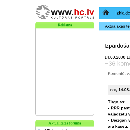
Sākumlapa
Izklaide
Reklāma
Aktuālākās t
Izpārdoša
14.08.2008 19
36 kome
Komentēt var 
rxx
, 14.08
Tirgojas:
-
RRR
past
vajadzētu
-
Diezgan
Aktualitātes forumā
ārā
kaseti.