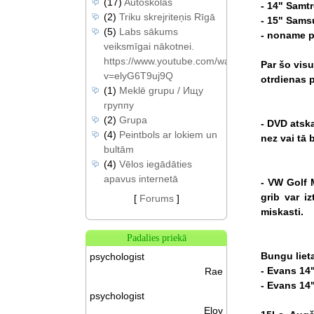
(17)
Autoskolas
-
14"
Samt
(2)
Triku skrejriteņis Rīgā
-
15"
Sams
(5)
Labs sākums
-
noname
p
veiksmīgai nākotnei.
https://www.youtube.com/watch?
Par
šo
visu
v=elyG6T9uj9Q
otrdienas
p
(1)
Meklē grupu / Ищу
группу
(2)
Grupa
-
DVD
atsk
(4)
Peintbols ar lokiem un
nez
vai
tā
b
bultām
(4)
Vēlos iegādāties
apavus internetā
-
VW
Golf
grib
var
iz
[
Forums
]
miskasti.
Padalies priekā
Bungu
liet
psychologist
-
Evans
14
Rae
-
Evans
14
psychologist
Eloy