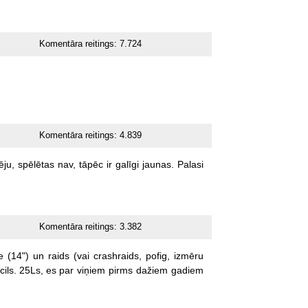
Komentāra reitings:
7.724
Komentāra reitings:
4.839
ēju,
spēlētas
nav,
tāpēc
ir
galīgi
jaunas.
Palasi
Komentāra reitings:
3.382
e
(14")
un
raids
(vai
crashraids,
pofig,
izmēru
cils.
25Ls,
es
par
viņiem
pirms
dažiem
gadiem