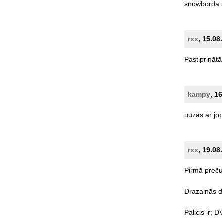
snowborda
rxx
, 15.08
Pastiprinātāj
kampy
, 1
uuzas
ar
jo
rxx
, 19.08
Pirmā
preč
Drazainās
d
Palicis
ir;
D