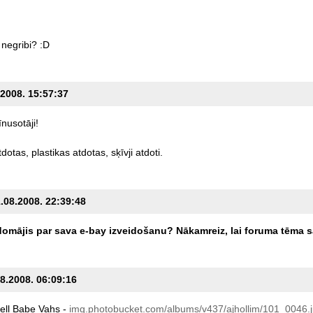
negribi?
:D
.2008. 15:57:37
nusotāji!
tdotas,
plastikas
atdotas,
sķīvji
atdoti.
1.08.2008. 22:39:48
domājis
par
sava
e-bay
izveidošanu?
Nākamreiz,
lai
foruma
tēma
s
08.2008. 06:09:16
ell
Babe
Vahs
-
img.photobucket.com/albums/v437/ajhollim/101_0046.