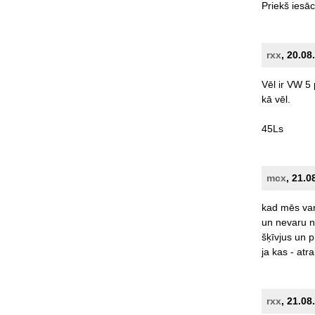
Priekš
iesāc
rxx
, 20.08
Vēl
ir
VW
5
kā
vēl.
45Ls
mcx
, 21.0
kad
mēs
va
un
nevaru
n
šķīvjus
un
p
ja
kas
-
atra
rxx
, 21.08