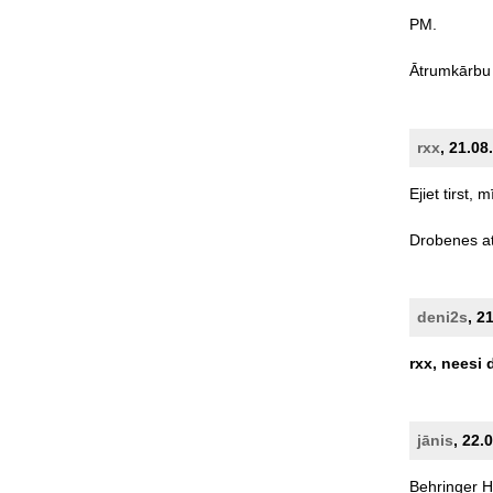
PM.
Ātrumkārbu
rxx
, 21.08
Ejiet
tirst,
mī
Drobenes
a
deni2s
, 2
rxx,
neesi
jānis
, 22.
Behringer
H