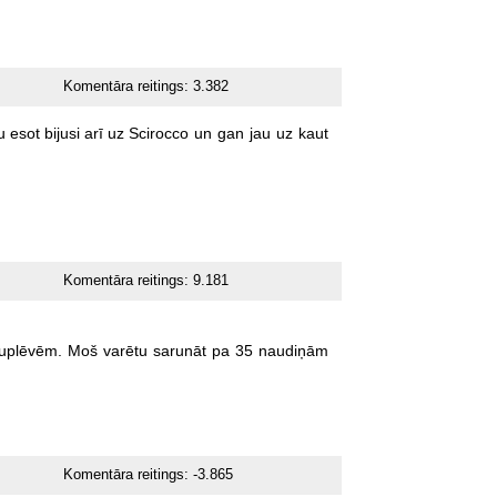
Komentāra reitings:
3.382
u
esot
bijusi
arī
uz
Scirocco
un
gan
jau
uz
kaut
Komentāra reitings:
9.181
uplēvēm.
Moš
varētu
sarunāt
pa
35
naudiņām
Komentāra reitings:
-3.865