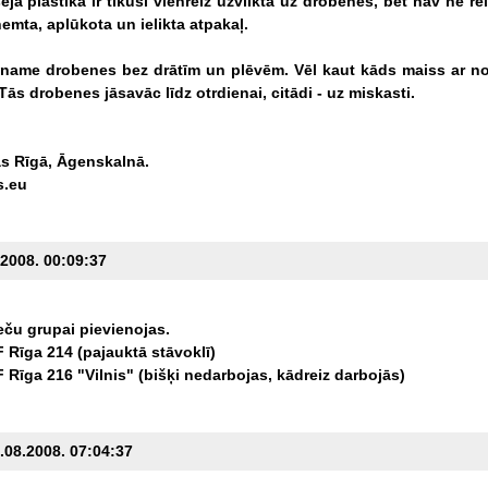
ējā
plastika
ir
tikusi
vienreiz
uzvilkta
uz
drobenes,
bet
nav
ne
rei
ņemta,
aplūkota
un
ielikta
atpakaļ.
name
drobenes
bez
drātīm
un
plēvēm.
Vēl
kaut
kāds
maiss
ar
n
Tās
drobenes
jāsavāc
līdz
otrdienai,
citādi
-
uz
miskasti.
as
Rīgā,
Āgenskalnā.
s.eu
.2008. 00:09:37
eču
grupai
pievienojas.
F
Rīga
214
(pajauktā
stāvoklī)
F
Rīga
216
"Vilnis"
(bišķi
nedarbojas,
kādreiz
darbojās)
5.08.2008. 07:04:37