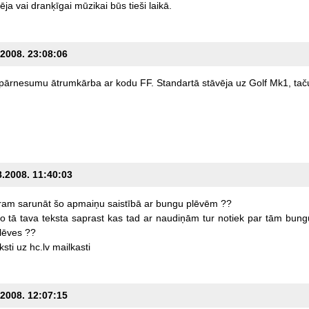
ēja
vai
dranķīgai
mūzikai
būs
tieši
laikā.
.2008. 23:08:06
pārnesumu
ātrumkārba
ar
kodu
FF.
Standartā
stāvēja
uz
Golf
Mk1,
tač
8.2008. 11:40:03
ram
sarunāt
šo
apmaiņu
saistībā
ar
bungu
plēvēm
??
o
tā
tava
teksta
saprast
kas
tad
ar
naudiņām
tur
notiek
par
tām
bung
lēves
??
ksti
uz
hc.lv
mailkasti
.2008. 12:07:15