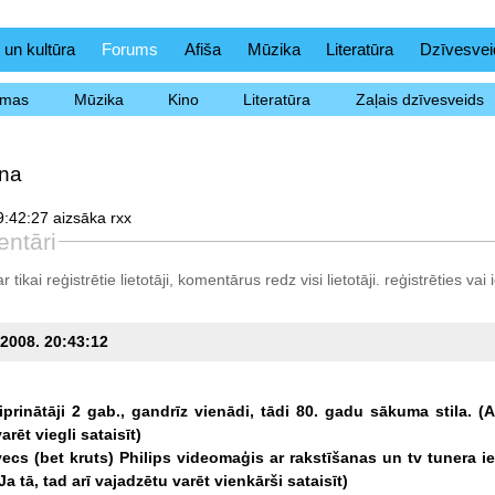
 un kultūra
Forums
Afiša
Mūzika
Literatūra
Dzīvesvei
ēmas
Mūzika
Kino
Literatūra
Zaļais dzīvesveids
na
:42:27 aizsāka rxx
ntāri
tikai reģistrētie lietotāji, komentārus redz visi lietotāji.
reģistrēties
vai i
.2008. 20:43:12
iprinātāji
2
gab.,
gandrīz
vienādi,
tādi
80.
gadu
sākuma
stila.
(A
varēt
viegli
sataisīt)
vecs
(bet
kruts)
Philips
videomaģis
ar
rakstīšanas
un
tv
tunera
i
Ja
tā,
tad
arī
vajadzētu
varēt
vienkārši
sataisīt)