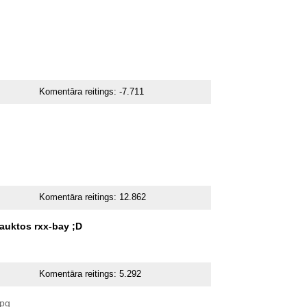
Komentāra reitings:
-7.711
Komentāra reitings:
12.862
auktos
rxx-bay
;D
Komentāra reitings:
5.292
jpg