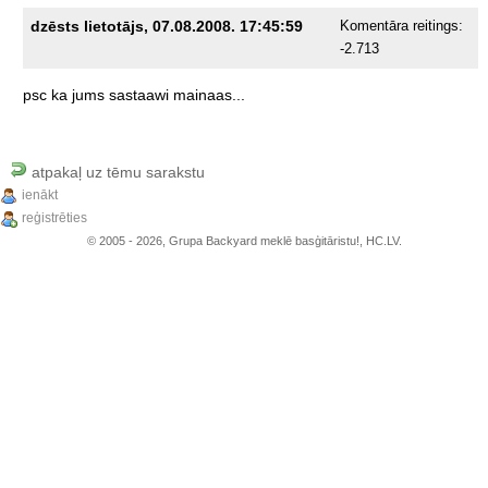
dzēsts lietotājs, 07.08.2008. 17:45:59
Komentāra reitings:
-2.713
psc
ka
jums
sastaawi
mainaas...
atpakaļ uz tēmu sarakstu
ienākt
reģistrēties
© 2005 - 2026, Grupa Backyard meklē basģitāristu!, HC.LV.