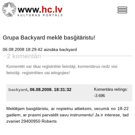
Grupa Backyard meklē basģitāristu!
06.08.2008 18:29:42 aizsāka backyard
2 komentāri
Komentēt var tikai reģistrētie lietotāji, komentārus redz visi
lietotāji.
reģistrēties
vai ielogojies!
backyard
, 06.08.2008. 18:31:32
Komentāra reitings:
-3.696
Meklējam
basģitāristu,
ar
nopietnu
attieksmi,
vecumā
no
18-22
gadiem,
ar
prasmi
parvaldit
savu
instrumentu!
Ja
ir
interese,
tad
zvaniet
29400950
Roberts