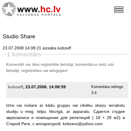
Studio Share
23.07.2008 14:08:21 aizsāka kobzeff
1 komentārs
Komentēt var tikai reģistrētie lietotāji, komentārus redz visi
lietotāji.
reģistrēties
vai ielogojies!
kobzeff
, 23.07.2008. 14:08:59
Komentāra reitings:
3.4
Izīre
vai
nošare
ar
kādu
gruppu
vai
cilvēku
skaņu
ierrakstu
studiju
u
meģ.
telpu
Vecrigā,
ar
apparatu.
Сдается
студия
звукозаписи
и
помещение
для
репетиций
(
18
+
28
м2)
в
Старой
Риге,
с
аппаратурой.
kobzevs@yahoo.com