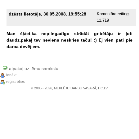
dzēsts lietotājs, 30.05.2008. 19:55:28
Komentāra reitings:
11.719
Man
šķiet,ka
nepilngadīgo
strādāt
gribētāju
ir
ļoti
daudz,pakaļ
tev
neviens
neskries
taču!
:)
Ej
vien
pati
pie
darba
devējiem.
atpakaļ uz tēmu sarakstu
ienākt
reģistrēties
© 2005 - 2026, MEKLĒJU DARBU VASARĀ, HC.LV.