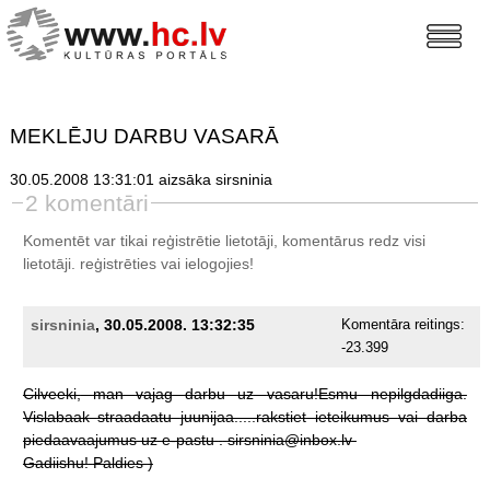
MEKLĒJU DARBU VASARĀ
30.05.2008 13:31:01 aizsāka sirsninia
2 komentāri
Komentēt var tikai reģistrētie lietotāji, komentārus redz visi
lietotāji.
reģistrēties
vai ielogojies!
sirsninia
, 30.05.2008. 13:32:35
Komentāra reitings:
-23.399
Cilveeki,
man
vajag
darbu
uz
vasaru!Esmu
nepilgdadiiga.
Vislabaak
straadaatu
juunijaa.....rakstiet
ieteikumus
vai
darba
piedaavaajumus
uz
e-pastu
.
sirsninia@inbox.lv
Gadiishu!
Paldies
)