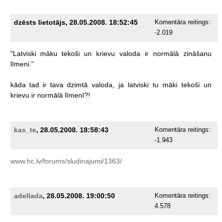
dzēsts lietotājs, 28.05.2008. 18:52:45
Komentāra reitings:
-2.019
"Latviski
māku
tekoši
un
krievu
valoda
ir
normālā
zināšanu
līmeni."
kāda
tad
ir
tava
dzimtā
valoda,
ja
latviski
tu
māki
tekoši
un
krievu
ir
normālā
līmenī?!
kas_te
, 28.05.2008. 18:58:43
Komentāra reitings:
-1.943
www.hc.lv/forums/sludinajumi/1363/
adellada
, 28.05.2008. 19:00:50
Komentāra reitings:
4.578