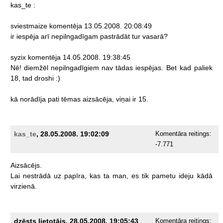
kas_te
:
sviestmaize
komentēja
13.05.2008.
20:08:49
ir
iespēja
arī
nepilngadīgam
pastrādāt
tur
vasarā?
syzix
komentēja
14.05.2008.
19:38:45
Nē!
diemžēl
nepilngadīgiem
nav
tādas
iespējas.
Bet
kad
paliek
18,
tad
droshi
:)
kā
norādīja
pati
tēmas
aizsācēja,
viņai
ir
15.
kas_te
, 28.05.2008. 19:02:09
Komentāra reitings:
-7.771
Aizsācējs.
Lai
nestrādā
uz
papīra,
kas
ta
man,
es
tik
pametu
ideju
kādā
virzienā.
dzēsts lietotājs, 28.05.2008. 19:05:43
Komentāra reitings: