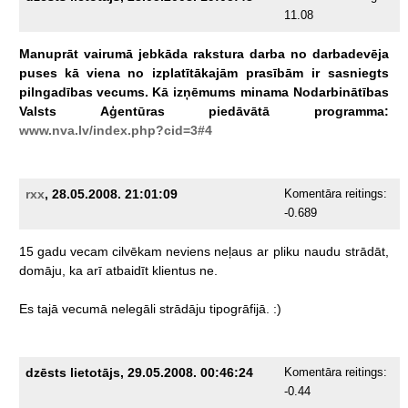
11.08
Manuprāt
vairumā
jebkāda
rakstura
darba
no
darbadevēja
puses
kā
viena
no
izplatītākajām
prasībām
ir
sasniegts
pilngadības
vecums.
Kā
izņēmums
minama
Nodarbinātības
Valsts
Aģentūras
piedāvātā
programma:
www.nva.lv/index.php?cid=3#4
rxx
, 28.05.2008. 21:01:09
Komentāra reitings:
-0.689
15
gadu
vecam
cilvēkam
neviens
neļaus
ar
pliku
naudu
strādāt,
domāju,
ka
arī
atbaidīt
klientus
ne.
Es
tajā
vecumā
nelegāli
strādāju
tipogrāfijā.
:)
dzēsts lietotājs, 29.05.2008. 00:46:24
Komentāra reitings:
-0.44