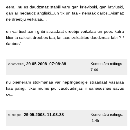
eem...nu
es
daudzmaz
stabili
varu
gan
krievioski,
gan
latviuski,
gan
ar
nedaudz
angliski...un
tik
un
taa
-
nenaak
darbs...vismaz
ne
dreebju
veikalaa....
un
vai
tieshaam
gribi
straadaat
dreebju
veikalaa
un
peec
katra
klienta
salociit
dreebes
taa,
lai
taas
izskatiitos
daudzmaz
labi
?
/
šaubos/
chevete
, 29.05.2008. 07:08:38
Komentāra reitings:
7.44
nu
piemeram
stokmanaa
var
nepilngadiigie
straadaat
vasaraa
kaa
paliigi.
tikai
mums
jau
cacduudinjas
ir
sanesushas
savus
cv...
sinepe
, 29.05.2008. 11:03:38
Komentāra reitings:
-1.45