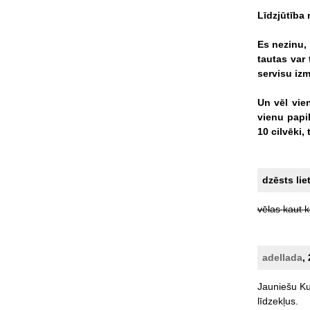
Līdzjūtība
Es
nezinu,
tautas
var
servisu
izm
Un
vēl
vie
vienu
papi
10
cilvēki,
dzēsts lie
vēlas
kaut
k
adellada
,
Jauniešu
Ku
līdzekļus.