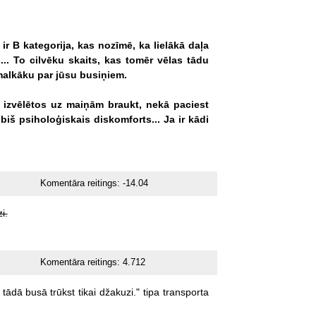
ir
B
kategorija,
kas
nozīmē,
ka
lielākā
daļa
..
To
cilvēku
skaits,
kas
tomēr
vēlas
tādu
alkāku
par
jūsu
busiņiem.
izvēlētos
uz
maiņām
braukt,
nekā
paciest
biš
psiholoģiskais
diskomforts...
Ja
ir
kādi
Komentāra reitings:
-14.04
i.
Komentāra reitings:
4.712
tādā
busā
trūkst
tikai
džakuzi."
tipa
transporta