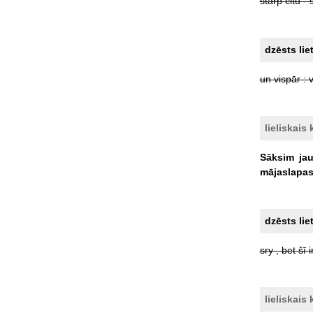
starp
citu
-
dzēsts lie
un
vispār
:
lieliskais 
Sāksim
ja
mājaslapa
dzēsts lie
sry
,
bet
šī
i
lieliskais 