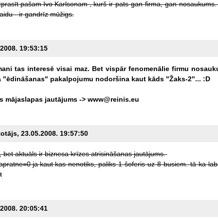
prasīt
pašam
Ivo
Karlsonam
,
kurš
ir
pats
gan
firma,
gan
nosaukums.
aidu
-
ir
gandrīz
mūžigs.
.2008. 19:53:15
ani
tas
interesē
visai
maz.
Bet
vispār
fenomenālie
firmu
nosauk
ā
"ēdināšanas"
pakalpojumu
nodoršina
kaut
kāds
"Žaks-2"...
:D
s
mājaslapas
jautājums
->
www@reinis.eu
totājs, 23.05.2008. 19:57:50
,
bet
aktuāls
ir
biznesa
krīzes
atrisināšanas
jautājums.
apratne=0
ja
kaut
kas
nenotiks,
paliks
1
šoferis
uz
8
busiem.
tā
ka
lab
t
.2008. 20:05:41