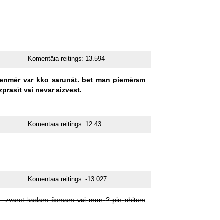
Komentāra reitings:
13.594
ienmēr
var
kko
sarunāt.
bet
man
piemēram
zprasīt
vai
nevar
aizvest.
Komentāra reitings:
12.43
Komentāra reitings:
-13.027
-
zvanīt
kādam
čomam
vai
man
?
pie
shitām