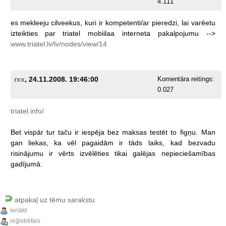
4.111
es
mekleeju
cilveekus,
kuri
ir
kompetenti/ar
pieredzi,
lai
varēetu
izteikties
par
triatel
mobiilaa
interneta
pakalpojumu
-->
www.triatel.lv/lv/nodes/view/14
rxx
, 24.11.2008. 19:46:00
Komentāra reitings:
0.027
triatel.info/
Bet
vispār
tur
taču
ir
iespēja
bez
maksas
testēt
to
figņu.
Man
gan
liekas,
ka
vēl
pagaidām
ir
tāds
laiks,
kad
bezvadu
risinājumu
ir
vērts
izvēlēties
tikai
galējas
nepieciešamības
gadījumā.
atpakaļ uz tēmu sarakstu
ienākt
reģistrēties