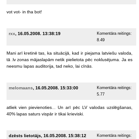
vot
vot-
in
tha
bot!
rxx
, 16.05.2008. 13:38:19
Komentāra reitings:
8.49
Mani
arī
kretinē
tas,
ka
situācijā,
kad
ir
piejama
latviešu
valoda,
tā
.lv
zonas
mājaslapām
netik
pielietota
pēc
noklusējuma.
Ja
es
neesmu
lapas
auditorija,
tad
neko,
lai
cīnās.
melomaans
, 16.05.2008. 15:33:00
Komentāra reitings:
5.77
atliek
vien
pievienoties...
Un
arī
pēc
LV
valodas
uzslēgšanas,
40%
lapas
saturs
vispār
ir
tikai
krieviski.
dzēsts lietotājs, 16.05.2008. 15:38:12
Komentāra reitings: