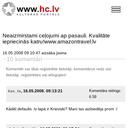
Neaizmirstami ceļojumi ap pasauli. Kvalitāte
iepriecinās katru!www.amazontravel.lv
16.05.2008 09:10:47 aizsāka jssina
10 komentāri
Komentēt var tikai reģistrētie lietotāji, komentārus redz visi
lietotāji.
reģistrēties
vai ielogojies!
kas_te
, 16.05.2008. 09:13:21
Komentāra reitings:
6.59
Kādēļ
defaults
.lv
lapā
ir
Krieviski?
Mani
tas
aizbiedēja
prom
:/