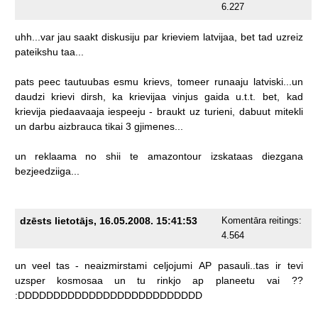
6.227
uhh...var
jau
saakt
diskusiju
par
krieviem
latvijaa,
bet
tad
uzreiz
pateikshu
taa...
pats
peec
tautuubas
esmu
krievs,
tomeer
runaaju
latviski...un
daudzi
krievi
dirsh,
ka
krievijaa
vinjus
gaida
u.t.t.
bet,
kad
krievija
piedaavaaja
iespeeju
-
braukt
uz
turieni,
dabuut
mitekli
un
darbu
aizbrauca
tikai
3
gjimenes...
un
reklaama
no
shii
te
amazontour
izskataas
diezgana
bezjeedziiga...
dzēsts lietotājs, 16.05.2008. 15:41:53
Komentāra reitings:
4.564
un
veel
tas
-
neaizmirstami
celjojumi
AP
pasauli..tas
ir
tevi
uzsper
kosmosaa
un
tu
rinkjo
ap
planeetu
vai
??
:DDDDDDDDDDDDDDDDDDDDDDDDDD