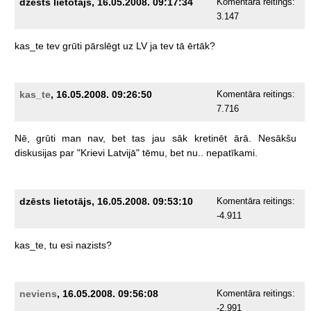
dzēsts lietotājs, 16.05.2008. 09:17:34
Komentāra reitings:
3.147
kas_te
tev
grūti
pārslēgt
uz
LV
ja
tev
tā
ērtāk?
kas_te
, 16.05.2008. 09:26:50
Komentāra reitings:
7.716
Nē,
grūti
man
nav,
bet
tas
jau
sāk
kretinēt
ārā.
Nesākšu
diskusijas
par
"Krievi
Latvijā"
tēmu,
bet
nu..
nepatīkami.
dzēsts lietotājs, 16.05.2008. 09:53:10
Komentāra reitings:
-4.911
kas_te,
tu
esi
nazists?
neviens
, 16.05.2008. 09:56:08
Komentāra reitings:
-2.991