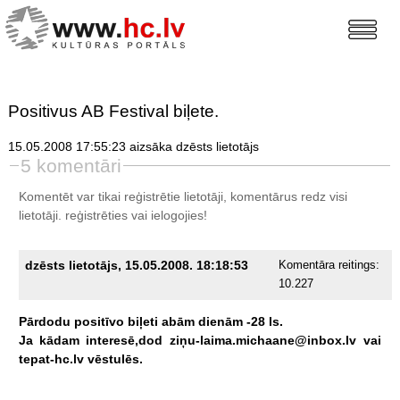
Positivus AB Festival biļete.
15.05.2008 17:55:23 aizsāka dzēsts lietotājs
5 komentāri
Komentēt var tikai reģistrētie lietotāji, komentārus redz visi
lietotāji.
reģistrēties
vai ielogojies!
dzēsts lietotājs, 15.05.2008. 18:18:53
Komentāra reitings:
10.227
Pārdodu
positīvo
biļeti
abām
dienām
-28
ls.
Ja
kādam
interesē,dod
ziņu-laima.michaane@inbox.lv
vai
tepat-hc.lv
vēstulēs.