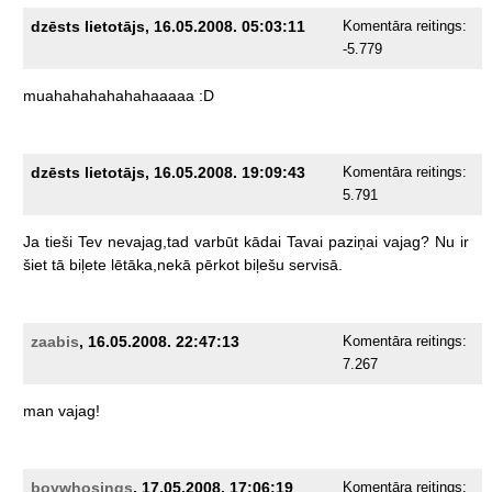
dzēsts lietotājs, 16.05.2008. 05:03:11
Komentāra reitings:
-5.779
muahahahahahahaaaaa
:D
dzēsts lietotājs, 16.05.2008. 19:09:43
Komentāra reitings:
5.791
Ja
tieši
Tev
nevajag,tad
varbūt
kādai
Tavai
paziņai
vajag?
Nu
ir
šiet
tā
biļete
lētāka,nekā
pērkot
biļešu
servisā.
zaabis
, 16.05.2008. 22:47:13
Komentāra reitings:
7.267
man
vajag!
boywhosings
, 17.05.2008. 17:06:19
Komentāra reitings: