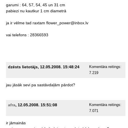
garumi
:
64,
57,
54,
45
un
31
cm
pabiezi
nu
kautkur
1
cm
diametrā
ja
ir
vēlme
tad
raxtam
flower_power@inbox.lv
vai
telefons
:
28366593
dzēsts lietotājs, 12.05.2008. 15:48:24
Komentāra reitings:
7.219
jau
jāsāk
sevi
pa
sastāvdaļām
pārdot?
afra
, 12.05.2008. 15:51:08
Komentāra reitings:
7.071
ir
jāmainās