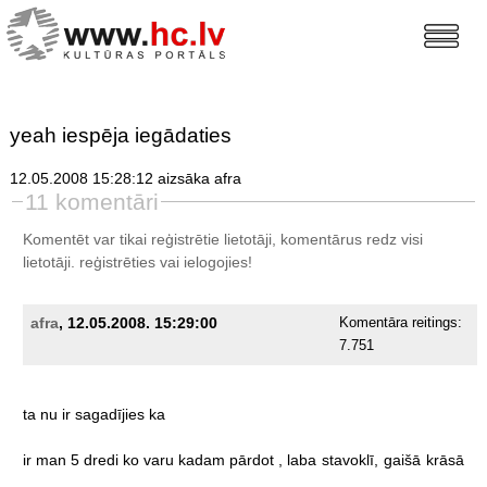
yeah iespēja iegādaties
12.05.2008 15:28:12 aizsāka afra
11 komentāri
Komentēt var tikai reģistrētie lietotāji, komentārus redz visi
lietotāji.
reģistrēties
vai ielogojies!
afra
, 12.05.2008. 15:29:00
Komentāra reitings:
7.751
ta
nu
ir
sagadījies
ka
ir
man
5
dredi
ko
varu
kadam
pārdot
,
laba
stavoklī,
gaišā
krāsā