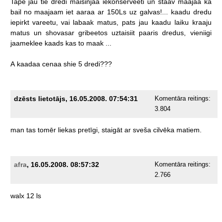
Tape
jau
tie
dredi
maisinjaa
iekonserveeti
un
staav
maajaa
ka
bail
no
maajaam
iet
aaraa
ar
150Ls
uz
galvas!...
kaadu
dredu
iepirkt
vareetu,
vai
labaak
matus,
pats
jau
kaadu
laiku
kraaju
matus
un
shovasar
gribeetos
uztaisiit
paaris
dredus,
vieniigi
jaameklee
kaads
kas
to
maak
...
A
kaadaa
cenaa
shie
5
dredi???
dzēsts lietotājs, 16.05.2008. 07:54:31
Komentāra reitings:
3.804
man
tas
tomēr
liekas
pretīgi,
staigāt
ar
sveša
cilvēka
matiem.
afra
, 16.05.2008. 08:57:32
Komentāra reitings:
2.766
walx
12
ls