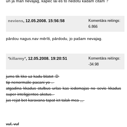
un
ja
man
nevajag,
kāpēc
lai
es
to
nedotu
kādam
citam
?
neviens
, 12.05.2008. 15:56:58
Komentāra reitings:
6.866
pārdou
nagus.nav
mērīti,
pārdodu,
jo
pašam
nevajag.
*killarmy*
, 12.05.2008. 19:20:51
Komentāra reitings:
-34.98
jums
tik
kko
uz
kadu
blatot
:D
tip
nenormalie
pacani
yo
..
atgadina
kkadus
stulbus
urlas
kas
iedomajas
no
sevis
kkadus
super
inteligjentos
akstus..
jus
rejat
bet
karavana
tapat
iet
talak
mca
,,,
vuf,
vuf