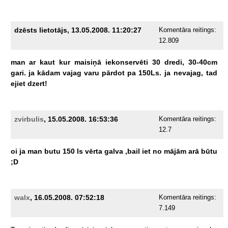
dzēsts lietotājs, 13.05.2008. 11:20:27
Komentāra reitings:
12.809
man
ar
kaut
kur
maisiņā
iekonservēti
30
dredi,
30-40cm
gari.
ja
kādam
vajag
varu
pārdot
pa
150Ls.
ja
nevajag,
tad
ejiet
dzert!
zvirbulis
, 15.05.2008. 16:53:36
Komentāra reitings:
12.7
oi
ja
man
butu
150
ls
vērta
galva
,bail
iet
no
mājām
arā
būtu
;D
walx
, 16.05.2008. 07:52:18
Komentāra reitings:
7.149