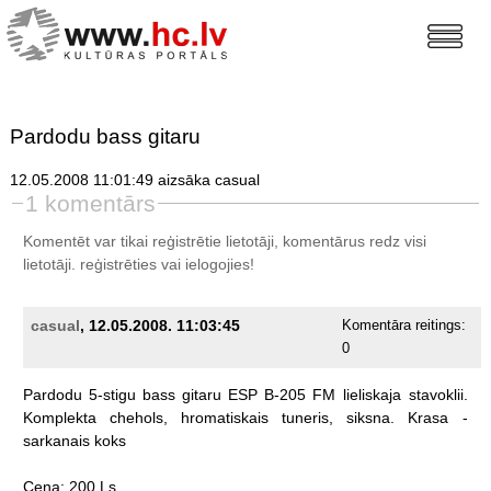
Pardodu bass gitaru
12.05.2008 11:01:49 aizsāka casual
1 komentārs
Komentēt var tikai reģistrētie lietotāji, komentārus redz visi
lietotāji.
reģistrēties
vai ielogojies!
casual
, 12.05.2008. 11:03:45
Komentāra reitings:
0
Pardodu
5-stigu
bass
gitaru
ESP
B-205
FM
lieliskaja
stavoklii.
Komplekta
chehols,
hromatiskais
tuneris,
siksna.
Krasa
-
sarkanais
koks
Cena:
200
Ls