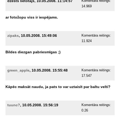
dzēsts lietotājs, 10.05.2008. 11:14:57
Komentāra reitings:
14.969
ar
fotožopu
viss
ir
iespējams.
zipaks
, 10.05.2008. 15:49:06
Komentāra reitings:
11.924
Bildes
diezgan
pabriesmīgas
;)
green_apple
, 10.05.2008. 15:55:48
Komentāra reitings:
17.547
Kāpēc
maksāt
naudu,
ja
pats
to
var
uztaisīt
par
baltu
velti?
tuunc?
, 10.05.2008. 15:56:19
Komentāra reitings:
0.26