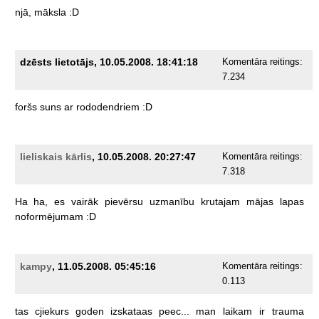
njā,
māksla
:D
dzēsts lietotājs, 10.05.2008. 18:41:18
Komentāra reitings:
7.234
foršs
suns
ar
rododendriem
:D
lieliskais kārlis
, 10.05.2008. 20:27:47
Komentāra reitings:
7.318
Ha
ha,
es
vairāk
pievērsu
uzmanību
krutajam
mājas
lapas
noformējumam
:D
kampy
, 11.05.2008. 05:45:16
Komentāra reitings:
0.113
tas
cjiekurs
goden
izskataas
peec...
man
laikam
ir
trauma