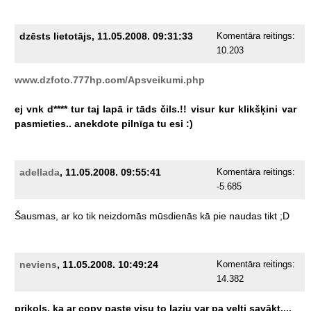
dzēsts lietotājs, 11.05.2008. 09:31:33
Komentāra reitings:
10.203
www.dzfoto.777hp.com/Apsveikumi.php
ej
vnk
d****
tur
taj
lapā
ir
tāds
čils.!!
visur
kur
klikšķini
var
pasmieties..
anekdote
pilnīga
tu
esi
:)
adellada
, 11.05.2008. 09:55:41
Komentāra reitings:
-5.685
Šausmas,
ar
ko
tik
neizdomās
mūsdienās
kā
pie
naudas
tikt
;D
neviens
, 11.05.2008. 10:49:24
Komentāra reitings:
14.382
prikols,
ka
ar
copy
paste
visu
to
lazju
var
pa
velti
savākt....