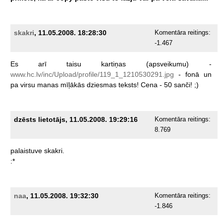
skakri
, 11.05.2008. 18:28:30
Komentāra reitings:
-1.467
Es
arī
taisu
kartiņas
(apsveikumu)
-
www.hc.lv/inc/Upload/profile/119_1_1210530291.jpg
-
fonā
un
pa
virsu
manas
mīļākās
dziesmas
teksts!
Cena
-
50
sanči!
;)
dzēsts lietotājs, 11.05.2008. 19:29:16
Komentāra reitings:
8.769
palaistuve
skakri.
:*
naa
, 11.05.2008. 19:32:30
Komentāra reitings:
-1.846