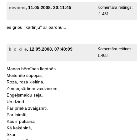
neviens
, 11.05.2008. 20:11:45
Komentāra reitings:
-1.431
es
gribu
''kartinju''
ar
baronu...
k_o_d_e
, 12.05.2008. 07:40:09
Komentāra reitings:
1.468
Manas
bērnības
līgotnēs
Meitenīte
šūpojas,
Rozā,
rozā
kleitiņā,
Zemeņsārtiem
vaidziņiem,
Eņģeļsmaidu
sejā,
Un
dzied
Par
prieka
zvaigznīti,
Par
laimīti,
Kas
ir
pūkaina
Kā
kaķēniņš,
Skan