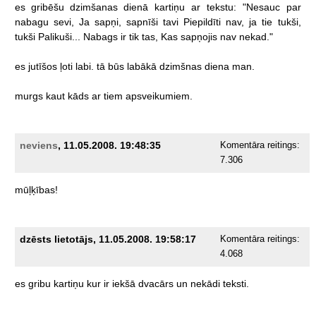
es
gribēšu
dzimšanas
dienā
kartiņu
ar
tekstu:
"Nesauc
par
nabagu
sevi,
Ja
sapņi,
sapnīši
tavi
Piepildīti
nav,
ja
tie
tukši,
tukši
Palikuši...
Nabags
ir
tik
tas,
Kas
sapņojis
nav
nekad."
es
jutīšos
ļoti
labi.
tā
būs
labākā
dzimšnas
diena
man.
murgs
kaut
kāds
ar
tiem
apsveikumiem.
neviens
, 11.05.2008. 19:48:35
Komentāra reitings:
7.306
mūļķības!
dzēsts lietotājs, 11.05.2008. 19:58:17
Komentāra reitings:
4.068
es
gribu
kartiņu
kur
ir
iekšā
dvacārs
un
nekādi
teksti.