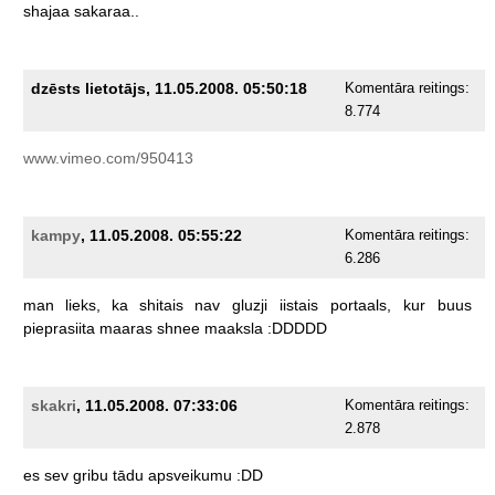
shajaa
sakaraa..
dzēsts lietotājs, 11.05.2008. 05:50:18
Komentāra reitings:
8.774
www.vimeo.com/950413
kampy
, 11.05.2008. 05:55:22
Komentāra reitings:
6.286
man
lieks,
ka
shitais
nav
gluzji
iistais
portaals,
kur
buus
pieprasiita
maaras
shnee
maaksla
:DDDDD
skakri
, 11.05.2008. 07:33:06
Komentāra reitings:
2.878
es
sev
gribu
tādu
apsveikumu
:DD