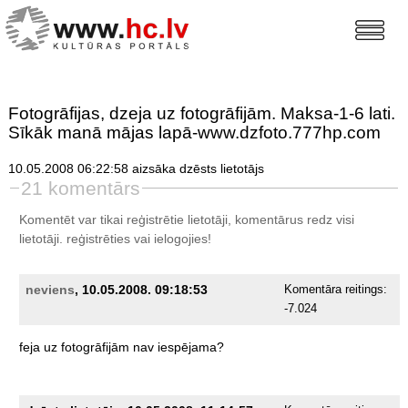
Fotogrāfijas, dzeja uz fotogrāfijām. Maksa-1-6 lati.
Sīkāk manā mājas lapā-www.dzfoto.777hp.com
10.05.2008 06:22:58 aizsāka dzēsts lietotājs
21 komentārs
Komentēt var tikai reģistrētie lietotāji, komentārus redz visi
lietotāji.
reģistrēties
vai ielogojies!
neviens
, 10.05.2008. 09:18:53
Komentāra reitings:
-7.024
feja
uz
fotogrāfijām
nav
iespējama?