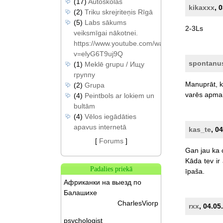
(17)
Autoskolas
kikaxxx
, 
(2)
Triku skrejriteņis Rīgā
(5)
Labs sākums
2-3Ls
veiksmīgai nākotnei.
https://www.youtube.com/watch?
v=elyG6T9uj9Q
spontanu
(1)
Meklē grupu / Ищу
группу
Manuprāt,
k
(2)
Grupa
varēs
apma
(4)
Peintbols ar lokiem un
bultām
(4)
Vēlos iegādāties
apavus internetā
kas_te
, 0
[
Forums
]
Gan
jau
ka
Kāda
tev
ir
Padalies priekā
īpaša.
Африканки на выезд по
Балашихе
CharlesViorp
rxx
, 04.05
psychologist