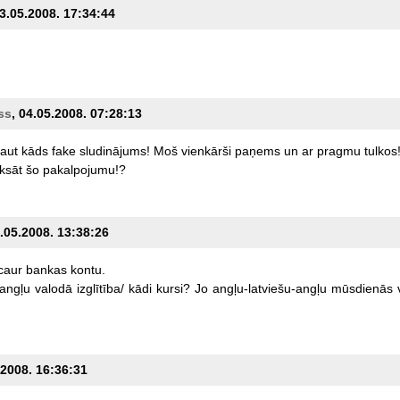
03.05.2008. 17:34:44
ss
, 04.05.2008. 07:28:13
aut
kāds
fake
sludinājums!
Moš
vienkārši
paņems
un
ar
pragmu
tulkos
ksāt
šo
pakalpojumu!?
4.05.2008. 13:38:26
caur
bankas
kontu.
angļu
valodā
izglītība/
kādi
kursi?
Jo
angļu-latviešu-angļu
mūsdienās
.2008. 16:36:31