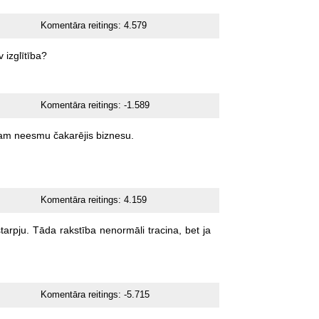
Komentāra reitings:
4.579
v
izglītība?
Komentāra reitings:
-1.589
nam
neesmu
čakarējis
biznesu.
Komentāra reitings:
4.159
tarpju.
Tāda
rakstība
nenormāli
tracina,
bet
ja
Komentāra reitings:
-5.715