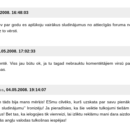
.2008. 16:48:03
ev
par
godu
es
aplūkoju
vairākus
sludinājumus
no
attiecīgās
foruma
n
z
to
vērsti.
4.05.2008. 17:02:33
ntē.
Viss
jau
būtu
ok,
ja
tu
tagad
nebrauktu
komentētājiem
virsū
pa
as.
ss
, 04.05.2008. 19:14:07
m
tāds
bija
mans
mērķis!
ESmu
cilvēks,
kurš
uzskata
par
savu
pienā
o
sludinājumu''
Ironizēju!
Ja
pieradīsies,
ka
šie
veiktie
tulkojumi
tiešām
us!
Bet
tas,
ka
ielogojies
tik
vienreizi,
lai
izliktu
reklāmu
mani
dara
aizdo
ās
angļu
valodas
tulkošnas
iespējas!