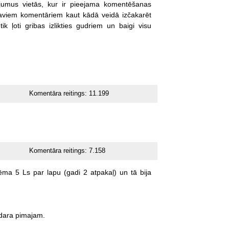
ājumus
vietās,
kur
ir
pieejama
komentēšanas
aviem
komentāriem
kaut
kādā
veidā
izčakarēt
tik
ļoti
gribas
izlikties
gudriem
un
baigi
visu
Komentāra reitings:
11.199
Komentāra reitings:
7.158
ēma
5
Ls
par
lapu
(gadi
2
atpakaļ)
un
tā
bija
zdara
pimajam.