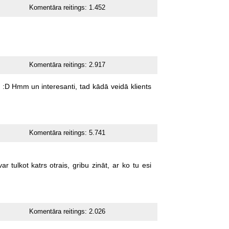
Komentāra reitings:
1.452
Komentāra reitings:
2.917
!
:D
Hmm
un
interesanti,
tad
kādā
veidā
klients
Komentāra reitings:
5.741
var
tulkot
katrs
otrais,
gribu
zināt,
ar
ko
tu
esi
Komentāra reitings:
2.026