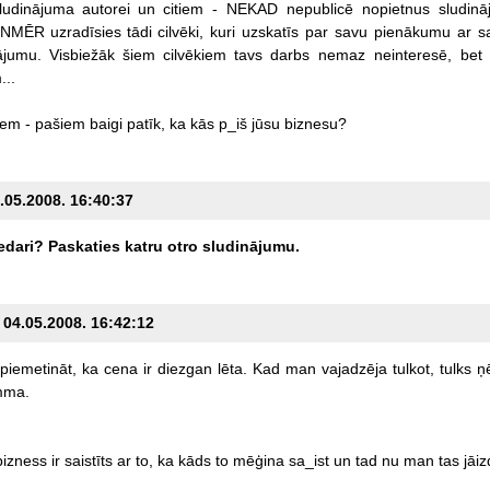
ludinājuma
autorei
un
citiem
-
NEKAD
nepublicē
nopietnus
sludin
ENMĒR
uzradīsies
tādi
cilvēki,
kuri
uzskatīs
par
savu
pienākumu
ar
s
ājumu.
Visbiežāk
šiem
cilvēkiem
tavs
darbs
nemaz
neinteresē,
bet
...
iem
-
pašiem
baigi
patīk,
ka
kās
p_iš
jūsu
biznesu?
4.05.2008. 16:40:37
edari?
Paskaties
katru
otro
sludinājumu.
, 04.05.2008. 16:42:12
piemetināt,
ka
cena
ir
diezgan
lēta.
Kad
man
vajadzēja
tulkot,
tulks
ņ
mma.
bizness
ir
saistīts
ar
to,
ka
kāds
to
mēģina
sa_ist
un
tad
nu
man
tas
jāi