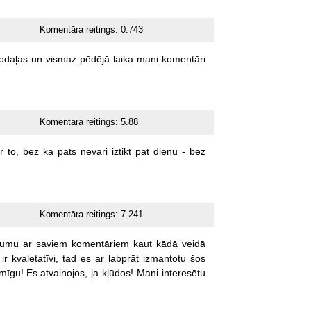
Komentāra reitings:
0.743
odaļas
un
vismaz
pēdējā
laika
mani
komentāri
Komentāra reitings:
5.88
r
to,
bez
kā
pats
nevari
iztikt
pat
dienu
-
bez
Komentāra reitings:
7.241
kumu
ar
saviem
komentāriem
kaut
kādā
veidā
ir
kvaletatīvi,
tad
es
ar
labprāt
izmantotu
šos
mīgu!
Es
atvainojos,
ja
kļūdos!
Mani
interesētu