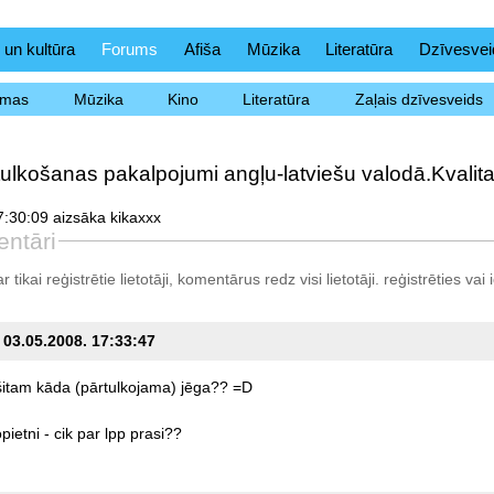
 un kultūra
Forums
Afiša
Mūzika
Literatūra
Dzīvesvei
ēmas
Mūzika
Kino
Literatūra
Zaļais dzīvesveids
tulkošanas pakalpojumi angļu-latviešu valodā.Kvalita
:30:09 aizsāka kikaxxx
ntāri
tikai reģistrētie lietotāji, komentārus redz visi lietotāji.
reģistrēties
vai i
, 03.05.2008. 17:33:47
šitam
kāda
(pārtulkojama)
jēga??
=D
pietni
-
cik
par
lpp
prasi??