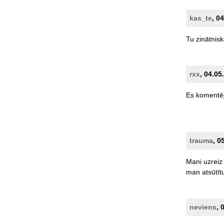
kas_te
, 0
Tu
zinātnisk
rxx
, 04.05
Es
komentēj
trauma
, 0
Mani
uzreiz
man
atsūtīt
neviens
, 