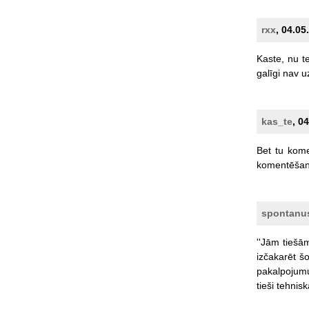
rxx
, 04.05
Kaste,
nu
t
galīgi
nav
u
kas_te
, 0
Bet
tu
kome
komentēšan
spontanu
''Jām
tiešā
izčakarēt
š
pakalpojum
tieši
tehnisk