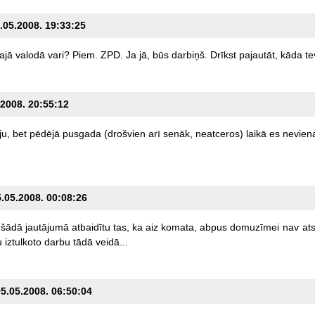
4.05.2008. 19:33:25
ajā
valodā
vari?
Piem.
ZPD.
Ja
jā,
būs
darbiņš.
Drīkst
pajautāt,
kāda
te
.2008. 20:55:12
u,
bet
pēdējā
pusgada
(drošvien
arī
senāk,
neatceros)
laikā
es
nevie
5.05.2008. 00:08:26
šādā
jautājumā
atbaidītu
tas,
ka
aiz
komata,
abpus
domuzīmei
nav
ats
u
iztulkoto
darbu
tādā
veidā...
05.05.2008. 06:50:04