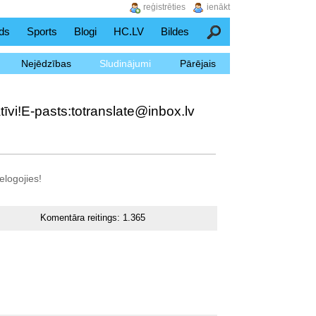
reģistrēties
ienākt
ds
Sports
Blogi
HC.LV
Bildes
Meklēšana
Nejēdzības
Sludinājumi
Pārējais
tīvi!E-pasts:totranslate@inbox.lv
elogojies!
Komentāra reitings:
1.365