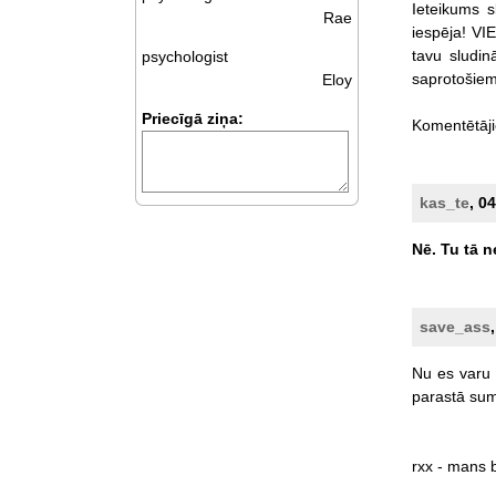
Ieteikums
s
Rae
iespēja!
VI
tavu
sludin
psychologist
saprotošiem
Eloy
Priecīgā ziņa:
Komentētāj
kas_te
, 0
Nē.
Tu
tā
n
save_ass
Nu
es
varu
parastā
su
rxx
-
mans