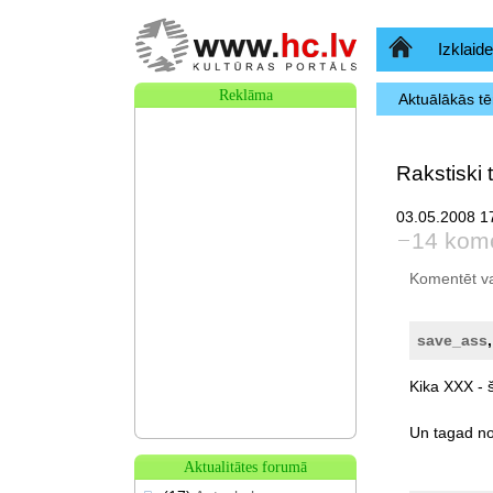
Sākumlapa
Izklaide
Reklāma
Aktuālākās t
Rakstiski 
03.05.2008 17
14 kome
Komentēt var 
save_ass
Kika
XXX
-
Un
tagad
no
Aktualitātes forumā