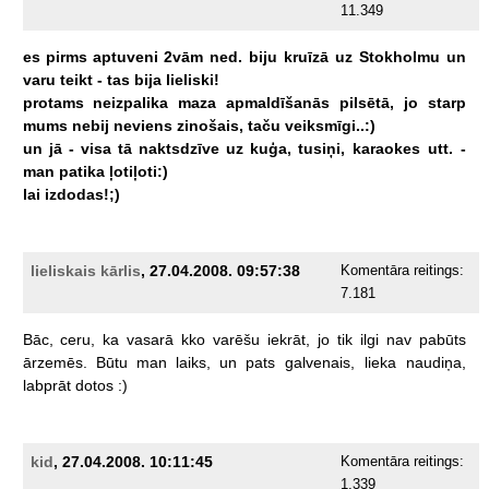
11.349
es
pirms
aptuveni
2vām
ned.
biju
kruīzā
uz
Stokholmu
un
varu
teikt
-
tas
bija
lieliski!
protams
neizpalika
maza
apmaldīšanās
pilsētā,
jo
starp
mums
nebij
neviens
zinošais,
taču
veiksmīgi..:)
un
jā
-
visa
tā
naktsdzīve
uz
kuģa,
tusiņi,
karaokes
utt.
-
man
patika
ļotiļoti:)
lai
izdodas!;)
lieliskais kārlis
, 27.04.2008. 09:57:38
Komentāra reitings:
7.181
Bāc,
ceru,
ka
vasarā
kko
varēšu
iekrāt,
jo
tik
ilgi
nav
pabūts
ārzemēs.
Būtu
man
laiks,
un
pats
galvenais,
lieka
naudiņa,
labprāt
dotos
:)
kid
, 27.04.2008. 10:11:45
Komentāra reitings:
1.339