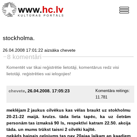
stockholma.
26.04.2008 17:01:22 aizsāka chevete
8 komentāri
Komentēt var tikai reģistrētie lietotāji, komentārus redz visi
lietotāji.
reģistrēties
vai ielogojies!
chevete
, 26.04.2008. 17:05:23
Komentāra reitings:
11.781
meklējam
2
jaukus
cilvēkus
kas
vēlas
braukt
uz
stokholmu
20-21-22
maijā.
kruīzs.
tāda
lieta
tapēc,
ka
uz
četrām
personām
tas
izmaksā
90
ls,
respektīvi
katram
22.50.
akcija
tāda.
un
mums
trūkst
taisni
2
cilvēki
kajītē.
nekāds
baigais
ceļojums
tas
nav
20ajaa
laikam
ap
kaadiem