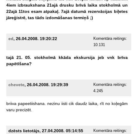
4iem
izbraukshana
21ajā
drusku
brīvā
laika
stokholmā
un
22ajā
11tos
esam
atpakaļ.
7ajā
datumā
rezervācijas
biļetes
jāreģistrē,
tas
tāds
izdomāšanas
termiņš
;)
ed
, 26.04.2008. 19:20:22
Komentāra reitings:
10.131
tajā
21.
05.
stokholmā
kkāda
ekskursija
jeb
vnk
brīva
papētīšana?
chevete
, 26.04.2008. 19:29:39
Komentāra reitings:
4.245
briiva
papeetiishana.
nezinu
iisti
cik
daudz
laika,
rīt
no
koļegām
varu
precizēt.
dzēsts lietotājs, 27.04.2008. 05:14:55
Komentāra reitings: