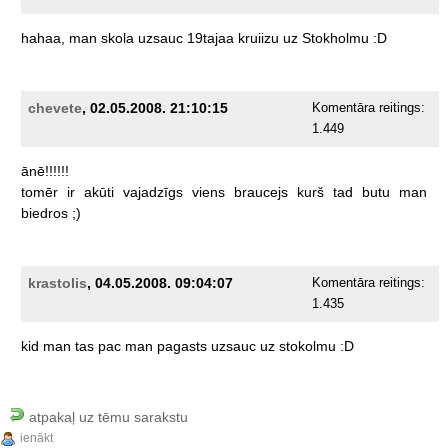
hahaa,
man
skola
uzsauc
19tajaa
kruiizu
uz
Stokholmu
:D
chevete
, 02.05.2008. 21:10:15
Komentāra reitings:
1.449
ānē!!!!!!
tomēr
ir
akūti
vajadzīgs
viens
braucejs
kurš
tad
butu
man
biedros
;)
krastolis
, 04.05.2008. 09:04:07
Komentāra reitings:
1.435
kid
man
tas
pac
man
pagasts
uzsauc
uz
stokolmu
:D
atpakaļ uz tēmu sarakstu
ienākt