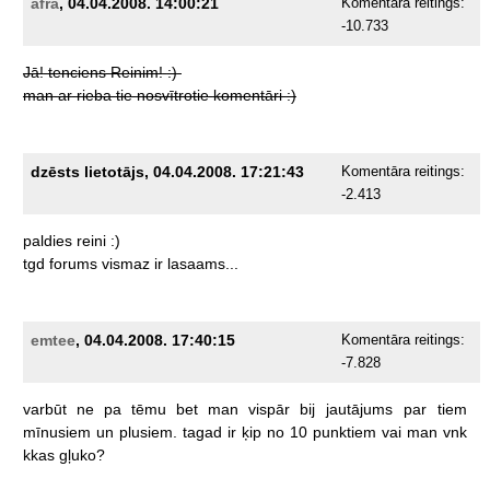
afra
, 04.04.2008. 14:00:21
Komentāra reitings:
-10.733
Jā!
tenciens
Reinim!
:)
man
ar
rieba
tie
nosvītrotie
komentāri
:)
dzēsts lietotājs, 04.04.2008. 17:21:43
Komentāra reitings:
-2.413
paldies
reini
:)
tgd
forums
vismaz
ir
lasaams...
emtee
, 04.04.2008. 17:40:15
Komentāra reitings:
-7.828
varbūt
ne
pa
tēmu
bet
man
vispār
bij
jautājums
par
tiem
mīnusiem
un
plusiem.
tagad
ir
ķip
no
10
punktiem
vai
man
vnk
kkas
gļuko?