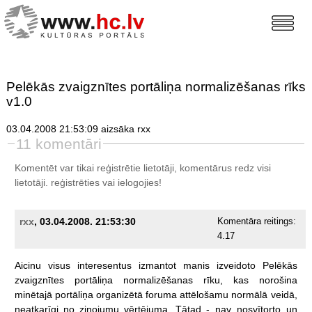
Pelēkās zvaigznītes portāliņa normalizēšanas rīks
v1.0
03.04.2008 21:53:09 aizsāka rxx
11 komentāri
Komentēt var tikai reģistrētie lietotāji, komentārus redz visi
lietotāji.
reģistrēties
vai ielogojies!
rxx
, 03.04.2008. 21:53:30
Komentāra reitings:
4.17
Aicinu
visus
interesentus
izmantot
manis
izveidoto
Pelēkās
zvaigznītes
portāliņa
normalizēšanas
rīku,
kas
norošina
minētajā
portāliņa
organizētā
foruma
attēlošamu
normālā
veidā,
neatkarīgi
no
ziņojumu
vērtējuma.
Tātad
-
nav
nosvītorto
un