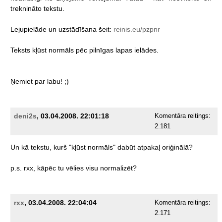
treknināto
tekstu.
Lejupielāde
un
uzstādīšana
šeit:
reinis.eu/pzpnr
Teksts
kļūst
normāls
pēc
pilnīgas
lapas
ielādes.
Ņemiet
par
labu!
;)
deni2s
, 03.04.2008. 22:01:18
Komentāra reitings:
2.181
Un
kā
tekstu,
kurš
"kļūst
normāls"
dabūt
atpakaļ
oriģinālā?
p.s.
rxx,
kāpēc
tu
vēlies
visu
normalizēt?
rxx
, 03.04.2008. 22:04:04
Komentāra reitings:
2.171