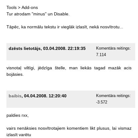
Tools
>
Add-ons
Tur
atrodam
"minus"
un
Disable.
Tāpēc,
ka
normālu
tekstu
ir
vieglāk
izlasīt,
nekā
nosvītrotu...
dzēsts lietotājs, 03.04.2008. 22:19:35
Komentāra reitings:
7.114
visnotaļ
viltīgi,
jēdzīga
štelle,
man
liekās
tagad
mazāk
acis
bojāsies.
baibis
, 04.04.2008. 12:20:40
Komentāra reitings:
-3.572
paldies
rxx,
vairs
nenāksies
nosvītrotajiem
komentiem
likt
plusus,
lai
vismaz
izlasīt
varētu