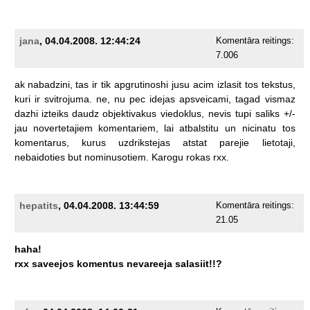
jana
, 04.04.2008. 12:44:24
Komentāra reitings:
7.006
ak
nabadzini,
tas
ir
tik
apgrutinoshi
jusu
acim
izlasit
tos
tekstus,
kuri
ir
svitrojuma.
ne,
nu
pec
idejas
apsveicami,
tagad
vismaz
dazhi
izteiks
daudz
objektivakus
viedoklus,
nevis
tupi
saliks
+/-
jau
novertetajiem
komentariem,
lai
atbalstitu
un
nicinatu
tos
komentarus,
kurus
uzdrikstejas
atstat
parejie
lietotaji,
nebaidoties
but
nominusotiem.
Karogu
rokas
rxx.
hepatits
, 04.04.2008. 13:44:59
Komentāra reitings:
21.05
haha!
rxx
saveejos
komentus
nevareeja
salasiit!!?