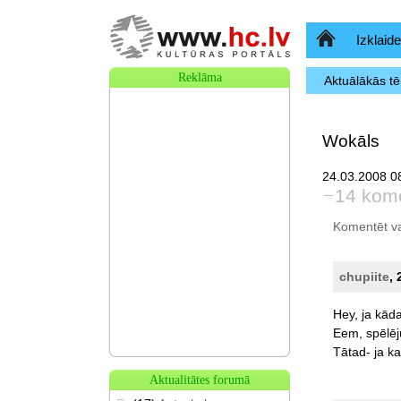
Sākumlapa
Izklaide
Reklāma
Aktuālākās t
Wokāls
24.03.2008 08
14 kome
Komentēt var 
chupiite
, 
Hey,
ja
kād
Eem,
spēlēj
Tātad-
ja
ka
Aktualitātes forumā