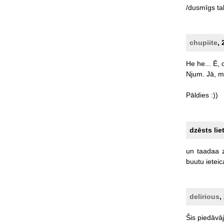
/dusmīgs
ta
chupiite
, 
He
he...
Ē,
Njum.
Jā,
m
Pāldies
:))
dzēsts lie
un
taadaa
buutu
ietei
delirious
,
Šis
piedāvā