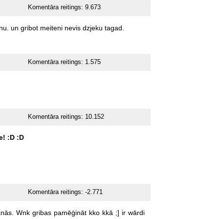
Komentāra reitings:
9.673
nu.
un
gribot
meiteni
nevis
dzjeku
tagad.
Komentāra reitings:
1.575
Komentāra reitings:
10.152
e!
:D
:D
Komentāra reitings:
-2.771
anās.
Wnk
gribas
pamēģināt
kko
kkā
;]
ir
wārdi