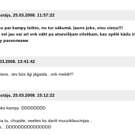
totājs, 25.03.2008. 11:57:22
cu
par
kampy
teikto,
nu
tur
sākumā.
ļauns
joks,
visu
cieņu!!!
vel
jau
var
arī
vnk
vākt
pa
atsevišķam
cilvēkam,
kas
spēlē
kādu
i
у
раскопками
.03.2008. 13:41:42
iens...tev
būs
ilgi
jāgaida...vnk
meklē!!!
totājs, 25.03.2008. 15:12:22
oks
kampy
:DDDDDDDD
ka
tu,
chupiite,
veelies
ko
dariit
muuziklaucinjaa...
os...:DDDDDDDDDDDDDDD