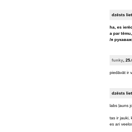
dzēsts lie
ha,
es
ierē
a
par
tēmu,
/я
рукаваж
funky
, 25
piedāvāt
ir
v
dzēsts lie
labs
ļauns
j
tas
ir
jauki,
es
ari
veel