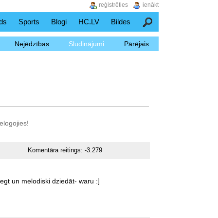
reģistrēties
ienākt
ds
Sports
Blogi
HC.LV
Bildes
Meklēšana
Nejēdzības
Sludinājumi
Pārējais
elogojies!
Komentāra reitings:
-3.279
iegt
un
melodiski
dziedāt-
waru
:]