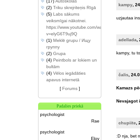
(17)
Autoskolas
kampy
, 2
(2)
Triku skrejriteņis Rīgā
(5)
Labs sākums
uzjautaa
in
veiksmīgai nākotnei.
https://www.youtube.com/watch?
v=elyG6T9uj9Q
adellada
,
(1)
Meklē grupu / Ищу
группу
kampy,
tu
t
(2)
Grupa
(4)
Peintbols ar lokiem un
bultām
(4)
Vēlos iegādāties
čalis
, 24.
apavus internetā
Kamazs
pē
[
Forums
]
Nevajagot
Padalies priekā
psychologist
Rae
chupiite
, 
psychologist
:D
nja,
bet
Eloy