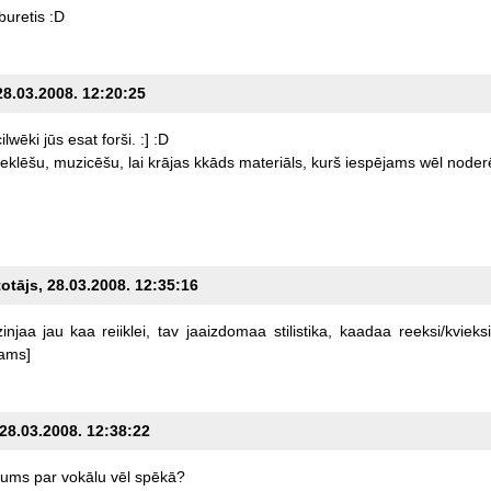
buretis
:D
28.03.2008. 12:20:25
cilwēki
jūs
esat
forši.
:]
:D
eklēšu,
muzicēšu,
lai
krājas
kkāds
materiāls,
kurš
iespējams
wēl
noder
totājs, 28.03.2008. 12:35:16
zinjaa
jau
kaa
reiiklei,
tav
jaaizdomaa
stilistika,
kaadaa
reeksi/kvieksi
cams]
 28.03.2008. 12:38:22
jums
par
vokālu
vēl
spēkā?