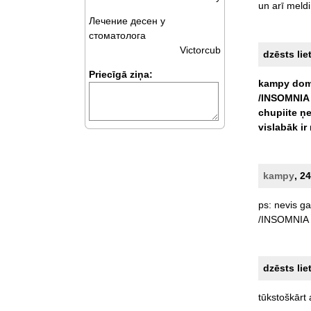
un
arī
meldi
Лечение десен у
стоматолога
Victorcub
dzēsts lie
Priecīgā ziņa:
kampy
do
/INSOMNIA
chupiite
ņ
vislabāk
ir
kampy
, 2
ps:
nevis
ga
/INSOMNIA
dzēsts lie
tūkstoškārt