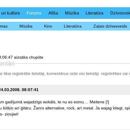
 un kultūra
Forums
Afiša
Mūzika
Literatūra
Dzīvesvei
ēmas
Mūzika
Kino
Literatūra
Zaļais dzīvesveids
:06:47 aizsāka chupiite
ntāri
tikai reģistrētie lietotāji, komentārus redz visi lietotāji.
reģistrēties
vai i
24.03.2008. 08:07:41
am
gadījumā
wajadzīgs
wokāls,
te
nu
es
esmu....
Meitene
[!]
u
bišķiņ
arī
ģitāru.
Žanrs
alternative,
rock,
arī
metal.
Ja
wajag
kliegt,
sp
s-
ziņojiet!