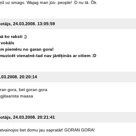
ņš
uz
smago.
Wajag
man
jūs-
people!
:D
nu
tā.
Ōk.
totājs, 24.03.2008. 13:05:59
mā
ko
raksti
;)
vokāls
em
piemēru
no
garan
gora!
muzicēt
vienatnē-tad
nav
jārēķinās
ar
citiem
:D
4.03.2008. 20:20:14
ran
gora,
bet
goran
gora
gjitaarista
maasa
totājs, 24.03.2008. 20:21:41
atvainojos
bet
domu
jau
sapratāt!
GORAN
GORA!