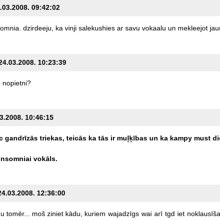
4.03.2008. 09:42:02
somnia.
dzirdeeju,
ka
vinji
salekushies
ar
savu
vokaalu
un
mekleejot
jau
 24.03.2008. 10:23:39
o
nopietni?
03.2008. 10:46:15
c
gandrīzās
triekas,
teicās
ka
tās
ir
muļķības
un
ka
kampy
must
di
insomniai
vokāls.
24.03.2008. 12:36:00
nu
tomēr...
moš
ziniet
kādu,
kuriem
wajadzīgs
wai
arī
tgd
iet
noklausīš