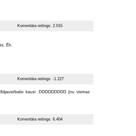
Komentāra reitings:
2.015
ēs.
Ēh.
Komentāra reitings:
-1.227
/bljausi/balsi
kausi
:DDDDDDDDD
[nu
vismaz
Komentāra reitings:
6.404