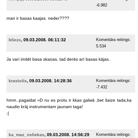
-6.982
man
ir
basas
kaajas.
neder????
bliezc
, 09.03.2008. 06:11:32
Komentāra reitings:
5.534
Ja
vari
imitēt
basa
skaņas,
tad
derēs
arī
basas
kājas..
krastolis
, 09.03.2008. 14:28:36
Komentāra reitings:
-7.432
hmm..pagaidat
=D
nu
es
protu
ir
kkas
galwā
,bet
šaize
tada,ka
naudiņ
krāj
instrumentam
jaunam
taga!
;(
ka_maz_neliekas
, 09.03.2008. 14:56:29
Komentāra reitings: