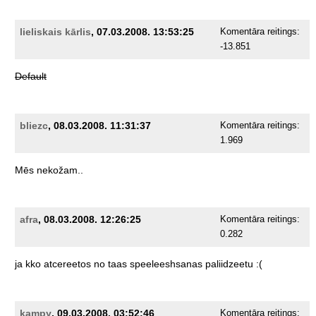
lieliskais kārlis
, 07.03.2008. 13:53:25
Komentāra reitings:
-13.851
Default
bliezc
, 08.03.2008. 11:31:37
Komentāra reitings:
1.969
Mēs
nekožam..
afra
, 08.03.2008. 12:26:25
Komentāra reitings:
0.282
ja
kko
atcereetos
no
taas
speeleeshsanas
paliidzeetu
:(
kampy
, 09.03.2008. 03:52:46
Komentāra reitings: