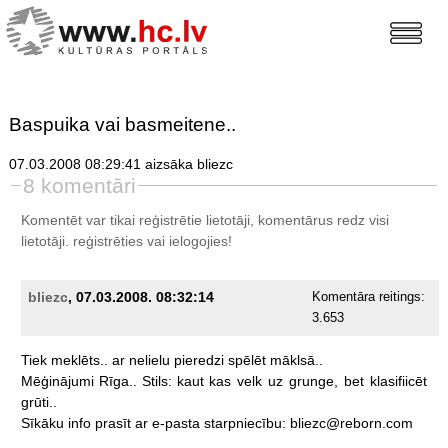
Baspuika vai basmeitene..
07.03.2008 08:29:41 aizsāka bliezc
8 komentāri
Komentēt var tikai reģistrētie lietotāji, komentārus redz visi
lietotāji.
reģistrēties
vai ielogojies!
bliezc
, 07.03.2008. 08:32:14
Komentāra reitings:
3.653
Tiek
meklēts..
ar
nelielu
pieredzi
spēlēt
māklsā..
Mēģinājumi
Rīga..
Stils:
kaut
kas
velk
uz
grunge,
bet
klasifiicēt
grūti..
Sīkāku
info
prasīt
ar
e-pasta
starpniecību:
bliezc@reborn.com