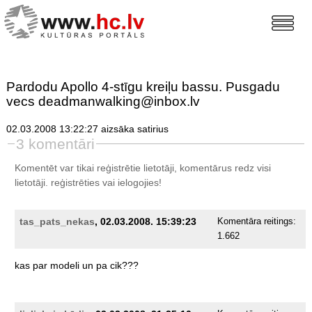
Pardodu Apollo 4-stīgu kreiļu bassu. Pusgadu
vecs deadmanwalking@inbox.lv
02.03.2008 13:22:27 aizsāka satirius
3 komentāri
Komentēt var tikai reģistrētie lietotāji, komentārus redz visi
lietotāji.
reģistrēties
vai ielogojies!
tas_pats_nekas
, 02.03.2008. 15:39:23
Komentāra reitings:
1.662
kas
par
modeli
un
pa
cik???