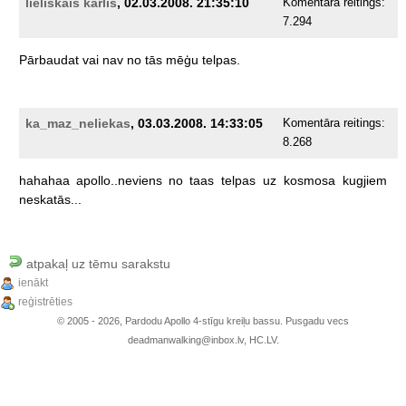
lieliskais kārlis
, 02.03.2008. 21:35:10
Komentāra reitings:
7.294
Pārbaudat
vai
nav
no
tās
mēģu
telpas.
ka_maz_neliekas
, 03.03.2008. 14:33:05
Komentāra reitings:
8.268
hahahaa
apollo..neviens
no
taas
telpas
uz
kosmosa
kugjiem
neskatās...
atpakaļ uz tēmu sarakstu
ienākt
reģistrēties
© 2005 - 2026, Pardodu Apollo 4-stīgu kreiļu bassu. Pusgadu vecs
deadmanwalking@inbox.lv, HC.LV.