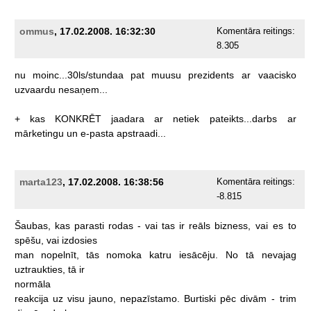
ommus
, 17.02.2008. 16:32:30
Komentāra reitings:
8.305
nu
moinc...30ls/stundaa
pat
muusu
prezidents
ar
vaacisko
uzvaardu
nesaņem...
+
kas
KONKRĒT
jaadara
ar
netiek
pateikts...darbs
ar
mārketingu
un
e-pasta
apstraadi...
marta123
, 17.02.2008. 16:38:56
Komentāra reitings:
-8.815
Šaubas,
kas
parasti
rodas
-
vai
tas
ir
reāls
bizness,
vai
es
to
spēšu,
vai
izdosies
man
nopelnīt,
tās
nomoka
katru
iesācēju.
No
tā
nevajag
uztraukties,
tā
ir
normāla
reakcija
uz
visu
jauno,
nepazīstamo.
Burtiski
pēc
divām
-
trim