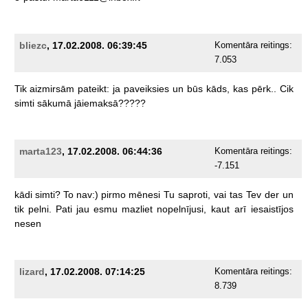
bliezc
, 17.02.2008. 06:39:45
Komentāra reitings:
7.053
Tik
aizmirsām
pateikt:
ja
paveiksies
un
būs
kāds,
kas
pērk..
Cik
simti
sākumā
jāiemaksā?????
marta123
, 17.02.2008. 06:44:36
Komentāra reitings:
-7.151
kādi
simti?
To
nav:)
pirmo
mēnesi
Tu
saproti,
vai
tas
Tev
der
un
tik
pelni.
Pati
jau
esmu
mazliet
nopelnījusi,
kaut
arī
iesaistījos
nesen
lizard
, 17.02.2008. 07:14:25
Komentāra reitings:
8.739