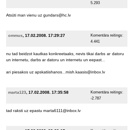
5.293
Atsūti
man
vienu
uz
gundars@hc.lv
ommus
, 17.02.2008. 17:29:27
Komentāra reitings:
4.441
nu
tad
beidzot
kautkas
konkreetaaks,
nevis
tikai
darbs
ar
datoru
un
internetu,
darbs
ar
datoru
un
internetu
un
eepast...
ari
piesakos
uz
apskatiishanos...mish.kaasis@inbox.lv
marta123
, 17.02.2008. 17:35:58
Komentāra reitings:
-2.787
tad
raksti
uz
epastu
marta6111@inbox.lv