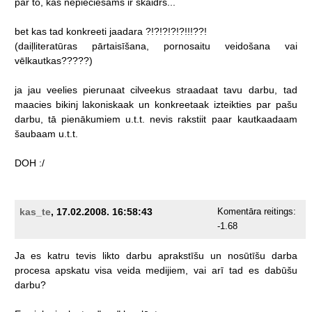
par
to,
kas
nepieciešams
ir
skaidrs...
bet
kas
tad
konkreeti
jaadara
?!?!?!?!?!!!??!
(daiļliteratūras
pārtaisīšana,
pornosaitu
veidošana
vai
vēlkautkas?????)
ja
jau
veelies
pierunaat
cilveekus
straadaat
tavu
darbu,
tad
maacies
bikinj
lakoniskaak
un
konkreetaak
izteikties
par
pašu
darbu,
tā
pienākumiem
u.t.t.
nevis
rakstiit
paar
kautkaadaam
šaubaam
u.t.t.
DOH
:/
kas_te
, 17.02.2008. 16:58:43
Komentāra reitings:
-1.68
Ja
es
katru
tevis
likto
darbu
aprakstīšu
un
nosūtīšu
darba
procesa
apskatu
visa
veida
medijiem,
vai
arī
tad
es
dabūšu
darbu?