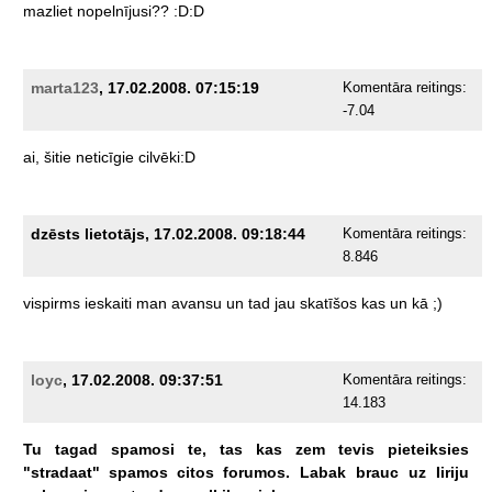
mazliet
nopelnījusi??
:D:D
marta123
, 17.02.2008. 07:15:19
Komentāra reitings:
-7.04
ai,
šitie
neticīgie
cilvēki:D
dzēsts lietotājs, 17.02.2008. 09:18:44
Komentāra reitings:
8.846
vispirms
ieskaiti
man
avansu
un
tad
jau
skatīšos
kas
un
kā
;)
loyc
, 17.02.2008. 09:37:51
Komentāra reitings:
14.183
Tu
tagad
spamosi
te,
tas
kas
zem
tevis
pieteiksies
"stradaat"
spamos
citos
forumos.
Labak
brauc
uz
Iiriju