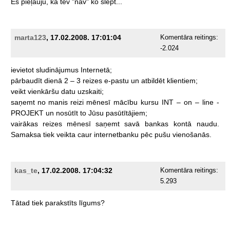
Es
pieļauju,
ka
tev
"nav"
ko
slēpt...
marta123
, 17.02.2008. 17:01:04
Komentāra reitings:
-2.024
ievietot
sludinājumus
Internetā;
pārbaudīt
dienā
2
–
3
reizes
e-pastu
un
atbildēt
klientiem;
veikt
vienkāršu
datu
uzskaiti;
saņemt
no
manis
reizi
mēnesī
mācību
kursu
INT
–
on
–
line
-
PROJEKT
un
nosūtīt
to
Jūsu
pasūtītājiem;
vairākas
reizes
mēnesī
saņemt
savā
bankas
kontā
naudu.
Samaksa
tiek
veikta
caur
internetbanku
pēc
pušu
vienošanās.
kas_te
, 17.02.2008. 17:04:32
Komentāra reitings:
5.293
Tātad
tiek
parakstīts
līgums?