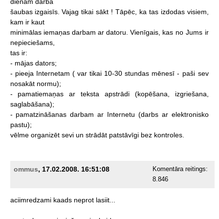
dienām
darba
šaubas
izgaisīs.
Vajag
tikai
sākt
!
Tāpēc,
ka
tas
izdodas
visiem,
kam
ir
kaut
minimālas
iemaņas
darbam
ar
datoru.
Vienīgais,
kas
no
Jums
ir
nepieciešams,
tas
ir:
-
mājas
dators;
-
pieeja
Internetam
(
var
tikai
10-30
stundas
mēnesī
-
paši
sev
nosakāt
normu);
-
pamatiemaņas
ar
teksta
apstrādi
(kopēšana,
izgriešana,
saglabāšana);
-
pamatzināšanas
darbam
ar
Internetu
(darbs
ar
elektronisko
pastu);
vēlme
organizēt
sevi
un
strādāt
patstāvīgi
bez
kontroles.
ommus
, 17.02.2008. 16:51:08
Komentāra reitings:
8.846
aciimredzami
kaads
neprot
lasiit...