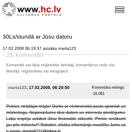
30Ls/stundā ar Jūsu datoru
17.02.2008 06:19:37 aizsāka marta123
25 komentāri
Komentēt var tikai reģistrētie lietotāji, komentārus redz visi
lietotāji.
reģistrēties
vai ielogojies!
marta123
, 17.02.2008. 06:20:50
Komentāra reitings:
-16.081
Pelniet,
strādājot
mājās!
Darbs
ar
elektroniskā
pasta
apstrādi
un
mārketingu.
Nepieciešams
tikai
dators
un
interneta
pieslēgums.
Laba
iespēja
uzlabot
Jūsu
finansiālo
stāvokli.
Pirmie
ienākumi
jau
pēc
mēneša!!!
Rakstiet,
sīkāku
informāciju
nosūtīšu
Jums
uz
e-pastu.
marta6111@inbox.lv