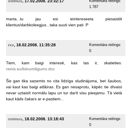
ommus
, 17.02.2008. 23:32:17
Komentāra reitings:
1.787
marta...tu
jau
esi
ieintereseeta
piesaistiit
klientus/darbkoleegjus...taka
suuti
vien
pati
:P
rxx
, 18.02.2008. 11:35:28
Komentāra reitings:
0
Tiem,
kam
baigi
interesē,
kas
tas
ir,
skatieties:
reinis.eu/biinumliigums.doc
Šis
gan
tika
saņemts
no
cita
līdzīga
sludinājuma,
bet
šaubos,
vai
kaut
kas
baigi
atšķiras.
Es
gan
nesaprotu,
kāpēc
tie
dīvaiņi
nevar
uztaisīt
normālu
lapu
un
tur
darīt
visu
pieejamu.
Tā
vietā
kaut
kāds
čakars
ar
e-pastiem...
ommus
, 18.02.2008. 13:18:43
Komentāra reitings:
0