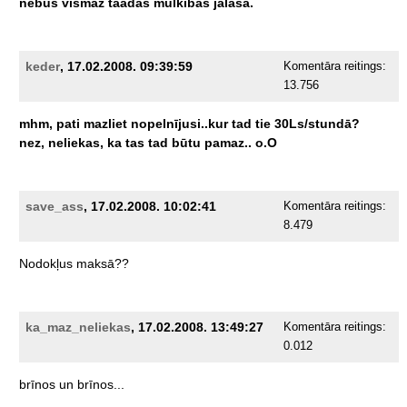
nebus
vismaz
taadas
mulkibas
jalasa.
keder
, 17.02.2008. 09:39:59
Komentāra reitings:
13.756
mhm,
pati
mazliet
nopelnījusi..kur
tad
tie
30Ls/stundā?
nez,
neliekas,
ka
tas
tad
būtu
pamaz..
o.O
save_ass
, 17.02.2008. 10:02:41
Komentāra reitings:
8.479
Nodokļus
maksā??
ka_maz_neliekas
, 17.02.2008. 13:49:27
Komentāra reitings:
0.012
brīnos
un
brīnos...