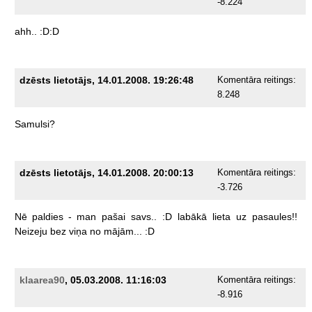
-8.224
ahh..
:D:D
dzēsts lietotājs, 14.01.2008. 19:26:48
Komentāra reitings:
8.248
Samulsi?
dzēsts lietotājs, 14.01.2008. 20:00:13
Komentāra reitings:
-3.726
Nē
paldies
-
man
pašai
savs..
:D
labākā
lieta
uz
pasaules!!
Neizeju
bez
viņa
no
mājām...
:D
klaarea90
, 05.03.2008. 11:16:03
Komentāra reitings:
-8.916