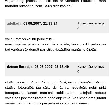
vispār
baigi
prasās
pēc
stikliem
ar
vibration
reduction,
man
manāmi
rokas
trīc.
zem
1/50s
diez
kas
nav.
adellada
, 03.08.2007. 21:39:24
Komentāra reitings:
0
vai
nu
statīvs
vai
nu
jauni
stikli
(:
man
vispirms
jātiek
atpakaļ
pie
aparāta,
kuram
stikli
patiks
un
tad
varēšu
sāk
domāt
par
stiklu
dažādību
manās
fotōlietās.
dzēsts lietotājs, 03.08.2007. 23:18:49
Komentāra reitings:
0
statīvu
ne
vienmēr
sanāk
paņemt
līdzi,
un
ne
vienmēr
ir
ērti
ar
statīvu
fotografēt.
jau
sāku
domāt
vai
izdevīgāk
nebij
pirkt
fotoaparātu,
kuram
matricai
stabilazātors,
tādejādi
nebūtu
vaidzības
pēc
stabilizātora
pašā
objektīvā,
kas
iespējams
jūtami
samazinātu
izdevumus
pie
palielākas
apgreidošanās.