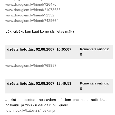
www.draugiem.lv/friend/?26476
www.draugiem.lv/friend/?1078685
www.draugiem.lv/friend/?2352
www.draugiem.lv/friend/?429664
Lūk,
cilvēki,
kuri
kaut
ko
no
šīs
lietas
māk
(:
dzēsts lietotājs, 02.08.2007. 10:05:07
Komentāra reitings:
0
www.draugiem.lv/friend/?69987
dzēsts lietotājs, 02.08.2007. 18:49:53
Komentāra reitings:
0
ai,
kkā
nenocietos..
no
saviem
mēsliem
pacenstos
radīt
kkadu
noskaņu.
jā
zinu
-
ir
daudz
rupju
kļūdu!
foto.inbox.lv/katevi29/noskanja