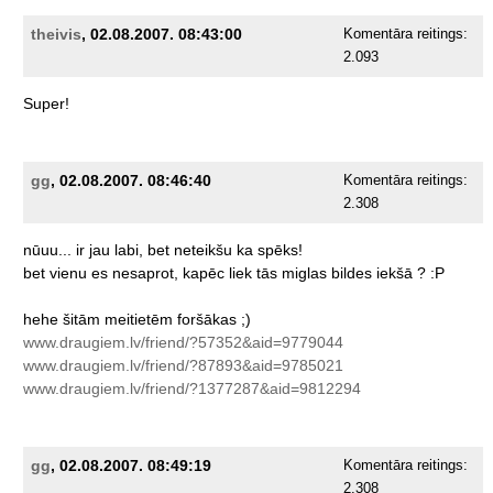
theivis
, 02.08.2007. 08:43:00
Komentāra reitings:
2.093
Super!
gg
, 02.08.2007. 08:46:40
Komentāra reitings:
2.308
nūuu...
ir
jau
labi,
bet
neteikšu
ka
spēks!
bet
vienu
es
nesaprot,
kapēc
liek
tās
miglas
bildes
iekšā
?
:P
hehe
šitām
meitietēm
foršākas
;)
www.draugiem.lv/friend/?57352&aid=9779044
www.draugiem.lv/friend/?87893&aid=9785021
www.draugiem.lv/friend/?1377287&aid=9812294
gg
, 02.08.2007. 08:49:19
Komentāra reitings:
2.308