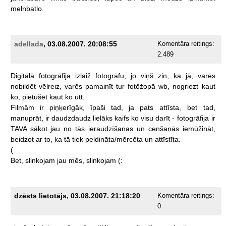
melnbatlo.
adellada
, 03.08.2007. 20:08:55
Komentāra reitings:
2.489
Digitālā
fotogrāfija
izlaiž
fotogrāfu,
jo
viņš
zin,
ka
jā,
varēs
nobildēt
vēlreiz,
varēs
pamainīt
tur
fotōžopā
wb,
nogriezt
kaut
ko,
pietušēt
kaut
ko
utt.
Filmām
ir
piņķerīgāk,
īpaši
tad,
ja
pats
attīsta,
bet
tad,
manuprāt,
ir
daudzdaudz
lielāks
kaifs
ko
visu
darīt
-
fotogrāfija
ir
TAVA
sākot
jau
no
tās
ieraudzīšanas
un
cenšanās
iemūžināt,
beidzot
ar
to,
ka
tā
tiek
peldināta/mērcēta
un
attīstīta.
(:
Bet,
slinkojam
jau
mēs,
slinkojam
(:
dzēsts lietotājs, 03.08.2007. 21:18:20
Komentāra reitings:
0