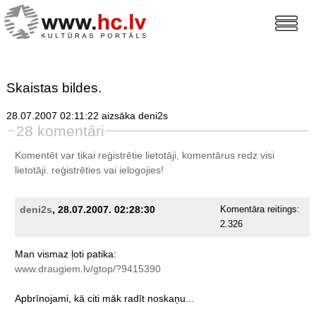
Skaistas bildes.
28.07.2007 02:11:22 aizsāka deni2s
28 komentāri
Komentēt var tikai reģistrētie lietotāji, komentārus redz visi
lietotāji.
reģistrēties
vai ielogojies!
deni2s
, 28.07.2007. 02:28:30
Komentāra reitings:
2.326
Man
vismaz
ļoti
patika:
www.draugiem.lv/gtop/?9415390
Apbrīnojami,
kā
citi
māk
radīt
noskaņu...