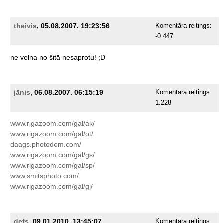
theivis
, 05.08.2007. 19:23:56
Komentāra reitings:
-0.447
ne
velna
no
šitā
nesaprotu!
;D
jānis
, 06.08.2007. 06:15:19
Komentāra reitings:
1.228
www.rigazoom.com/gal/ak/
www.rigazoom.com/gal/ot/
daags.photodom.com/
www.rigazoom.com/gal/gs/
www.rigazoom.com/gal/sp/
www.smitsphoto.com/
www.rigazoom.com/gal/gj/
defs
, 09.01.2010. 13:45:07
Komentāra reitings: