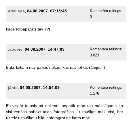
adellada
, 04.08.2007. 07:15:45
Komentāra reitings:
0
kāds
fotōaparāts
tev
ir?(:
.soovic
, 04.08.2007. 14:47:09
Komentāra reitings:
3.023
traki.
laikam
nav
palicis
nekas,
kas
nav
ielikts
rāmjos
:)
jānis
, 04.08.2007. 14:54:09
Komentāra reitings:
1.176
Es
vispār
fotoshopā
nelienu,
nepatīk
man
tas
mākslīgums
ko
visi
cenšas
sabāzt
tajās
fotogrāfijās
-
uzpušķot
māk
visi,
bet
uzreiz
uzpušķotu
bildi
nofotogrāt
ne
katrs
māk.