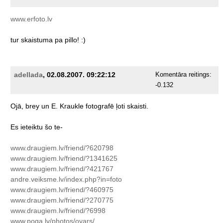
www.erfoto.lv
tur
skaistuma
pa
pillo!
:)
adellada
, 02.08.2007. 09:22:12
Komentāra reitings:
-0.132
Ojā,
brey
un
E.
Kraukle
fotografē
ļoti
skaisti.
Es
ieteiktu
šo
te-
www.draugiem.lv/friend/?620798
www.draugiem.lv/friend/?1341625
www.draugiem.lv/friend/?421767
andre.veiksme.lv/index.php?in=foto
www.draugiem.lv/friend/?460975
www.draugiem.lv/friend/?270775
www.draugiem.lv/friend/?6998
www.poga.lv/photos/oyars/