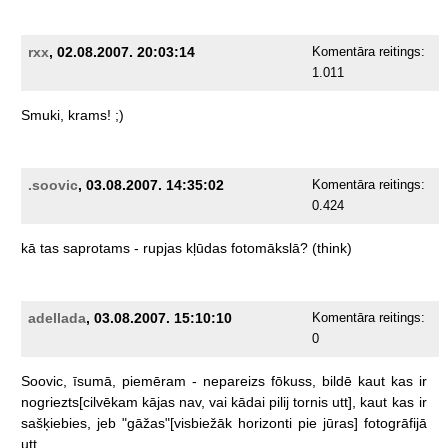
rxx
, 02.08.2007. 20:03:14
Komentāra reitings:
1.011
Smuki,
krams!
;)
.soovic
, 03.08.2007. 14:35:02
Komentāra reitings:
0.424
kā
tas
saprotams
-
rupjas
kļūdas
fotomākslā?
(think)
adellada
, 03.08.2007. 15:10:10
Komentāra reitings:
0
Soovic,
īsumā,
piemēram
-
nepareizs
fōkuss,
bildē
kaut
kas
ir
nogriezts[cilvēkam
kājas
nav,
vai
kādai
pilij
tornis
utt],
kaut
kas
ir
sašķiebies,
jeb
"gāžas"[visbiežāk
horizonti
pie
jūras]
fotogrāfijā
utt.