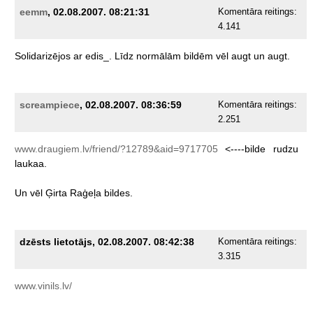
eemm
, 02.08.2007. 08:21:31
Komentāra reitings:
4.141
Solidarizējos
ar
edis_.
Līdz
normālām
bildēm
vēl
augt
un
augt.
screampiece
, 02.08.2007. 08:36:59
Komentāra reitings:
2.251
www.draugiem.lv/friend/?12789&aid=9717705
<----bilde
rudzu
laukaa.
Un
vēl
Ģirta
Raģeļa
bildes.
dzēsts lietotājs, 02.08.2007. 08:42:38
Komentāra reitings:
3.315
www.vinils.lv/