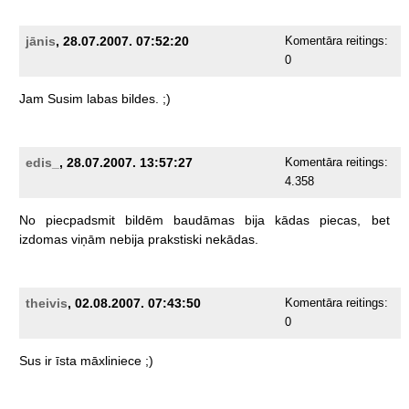
jānis
, 28.07.2007. 07:52:20
Komentāra reitings:
0
Jam
Susim
labas
bildes.
;)
edis_
, 28.07.2007. 13:57:27
Komentāra reitings:
4.358
No
piecpadsmit
bildēm
baudāmas
bija
kādas
piecas,
bet
izdomas
viņām
nebija
prakstiski
nekādas.
theivis
, 02.08.2007. 07:43:50
Komentāra reitings:
0
Sus
ir
īsta
māxliniece
;)