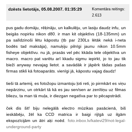
dzēsts lietotājs, 05.08.2007. 01:35:29
Komentāra reitings:
2.613
pus
gadu
domāju,
rēķināju,
un
kalkulēju,
un
lasiju
daudz
infu,
un
beigās
nopirku
nikon
d80.
ir
man
kit
objektīvs
(18-135mm)
un
pa
salīdzinoši
lētu
kāpostu
(tb
par
230Ls
lētāk
nekā
i-neta
bodēs
tad
maksāja),
namuķiju
pilnīgi
jaunu
nikon
10.5mm
fisheye
objektīvu.
nu
jā,
prasās
vel
pēc
kkāda
tele
objektīva
un
macro.
macro
pat
varētu
arī
kkadu
sigmu
iepirkt,
jo
to
jau
tik
bieži
anyway
nevajag
lietot.
a
savādāk
ir
jāpērk
tādas
pašas
firmas
stikli
kā
fotoaparāts.
vienīgi
jā,
kāpostu
vajag
daudz!
tieši
tā
artemij,
es
fotožopu
izmantoju
ļoti
reti,
jo
pirmkārt
es
viņu
nepārzinu,
un
otrkārt
tā
kā
es
jau
sen/sen
ar
zenītiņu
uz
filmas
bliezu,
ta
man
tā
muļa,
ir
diezgan
negatīva
par
to
pēcapstrādi.
ček
dis
šit!
biju
nelegālā
electro
mūzikas
pasācienā,
biš
ieskābēju,
žēl
ka
CCD
matrica
ir
baigi
rijīgā
uz
ilgām
ekspozīcijām
un
ātri
aķi
noēd.
foto.inbox.lv/katevi29/not-legal-
underground-party