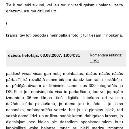
Tie
ir
tādi
sīki
sīkumi,
vēl
jau
tur
ir
visādi
gaismu
balansi,
zelta
griezumi,
asuma
dziļumi
utt.
(:
krams,
tev
ļoti
padodas
melnbaltais
fotō
(:
tur
tiešām
ir
noskaņa.
dzēsts lietotājs, 03.08.2007. 18:04:31
Komentāra reitings:
1.351
paldies!
viņas
visas
gan
nebij
melnbaltas,
dažas
nācās
nācās
pārtaisīt,
kā
rezultātā
sunim
biš
par
daudz
kontrastu
ieskābēju.
un
pēdējās
divas
ir
ar
filminieku
canon
eos
300
fotografēts.
ja
DSLR
tik
ļoti
neatvieglotu
visu
to
padarīšanu,
tad
vel
joprojām
izmantotu
36mm
filmas.
tieši
digitālo
lietošana
arī
veicina
dažādu
kļūdu
pieļaušanu,
jo
doma
jau
ir
tāda
-
ja
kkas
nesanāks,
nofotografēšu
velreiz.
bet
ja
uz
pļonkas
bliež,
tad
vairāk
domā
līdzi.
un
ar
filmu
sanāk
krietni
dabīgākas
krāsas,
jo
digitālajam
pēc
idejas
pie
dažādiem
apgaismojumiem
būtu
jānokalibrē
white
balanse,
tāpēc
arī
bieži
mēdzu
izmantot