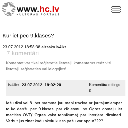
Kur iet pēc 9.klases?
23.07.2012 18:58:38 aizsāka iv4iks
7 komentāri
Komentēt var tikai reģistrētie lietotāji, komentārus redz visi
lietotāji.
reģistrēties
vai ielogojies!
iv4iks
, 23.07.2012. 19:02:20
Komentāra reitings:
0
Iešu
tikai
vel
8.
bet
mamma
jau
mani
tracina
ar
jautajumiempar
to
ko
darīšu
pec
9.klases.
par
cik
esmu
no
Ogres
domaju
iet
macities
OVT(
Ogres
valst
tehnikumā)
par
interjera
dizaineri.
Varbut
jūs
zinat
kādu
skolu
kur
to
pašu
var
apgūt????