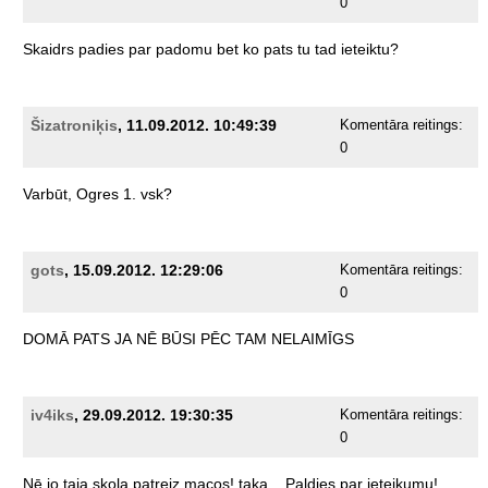
0
Skaidrs
padies
par
padomu
bet
ko
pats
tu
tad
ieteiktu?
Šizatroniķis
, 11.09.2012. 10:49:39
Komentāra reitings:
0
Varbūt,
Ogres
1.
vsk?
gots
, 15.09.2012. 12:29:06
Komentāra reitings:
0
DOMĀ
PATS
JA
NĒ
BŪSI
PĒC
TAM
NELAIMĪGS
iv4iks
, 29.09.2012. 19:30:35
Komentāra reitings:
0
Nē
jo
taja
skola
patreiz
macos!
taka...
Paldies
par
ieteikumu!