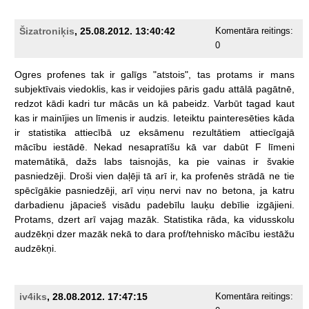
Šizatroniķis
, 25.08.2012. 13:40:42
Komentāra reitings:
0
Ogres
profenes
tak
ir
galīgs
"atstois",
tas
protams
ir
mans
subjektīvais
viedoklis,
kas
ir
veidojies
pāris
gadu
attālā
pagātnē,
redzot
kādi
kadri
tur
mācās
un
kā
pabeidz.
Varbūt
tagad
kaut
kas
ir
mainījies
un
līmenis
ir
audzis.
Ieteiktu
painteresēties
kāda
ir
statistika
attiecībā
uz
eksāmenu
rezultātiem
attiecīgajā
mācību
iestādē.
Nekad
nesapratīšu
kā
var
dabūt
F
līmeni
matemātikā,
dažs
labs
taisnojās,
ka
pie
vainas
ir
švakie
pasniedzēji.
Droši
vien
daļēji
tā
arī
ir,
ka
profenēs
strādā
ne
tie
spēcīgākie
pasniedzēji,
arī
viņu
nervi
nav
no
betona,
ja
katru
darbadienu
jāpacieš
visādu
padebīlu
lauķu
debīlie
izgājieni.
Protams,
dzert
arī
vajag
mazāk.
Statistika
rāda,
ka
vidusskolu
audzēkņi
dzer
mazāk
nekā
to
dara
prof/tehnisko
mācību
iestāžu
audzēkņi.
iv4iks
, 28.08.2012. 17:47:15
Komentāra reitings: