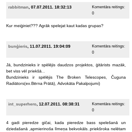
rabbitman
, 07.07.2011. 18:32:13
Komentāra reitings:
0
Kur
meiģiniet???
Agrāk
spelejat
kaut
kadas
grupas?
bunģieris
, 11.07.2011. 19:04:09
Komentāra reitings:
0
Jā,
bundzinieks
ir
spēlējis
daudzos
projektos,
ģitārists
mazāk,
bet
viss
vēl
priekšā...
Bundzinieks
ir
spēlējis
The
Broken
Telescopes,
Čuguna
Radiātors(ex.Bērna
Prātā),
Advokāta
Pakalpojumi)
int_superhero
, 12.07.2011. 08:38:31
Komentāra reitings:
0
4
gadi
pieredze
gičai,
kada
pieredze
bass
spelešanā
un
dziedašanā
,apmierinoša
līmeņa
bekvokāls..priekšroka
nelētam