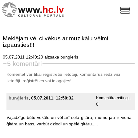
Meklējam vēl cilvēkus ar muzikālu vēlmi
izpausties!!!
05.07.2011 12:49:29 aizsāka bunģieris
5 komentāri
Komentēt var tikai reģistrētie lietotāji, komentārus redz visi
lietotāji.
reģistrēties
vai ielogojies!
bunģieris
, 05.07.2011. 12:50:32
Komentāra reitings:
0
Vajadzīgs
būtu
vokāls
un
vēl
arī
solo
ģitāra,
mums
jau
ir
viena
ģitāra
un
bass,
varbūt
dziedi
un
spēlē
ģitāru.....