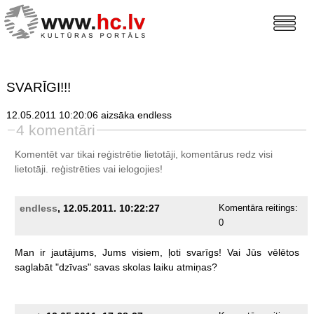
SVARĪGI!!!
12.05.2011 10:20:06 aizsāka endless
4 komentāri
Komentēt var tikai reģistrētie lietotāji, komentārus redz visi
lietotāji.
reģistrēties
vai ielogojies!
endless
, 12.05.2011. 10:22:27
Komentāra reitings:
0
Man
ir
jautājums,
Jums
visiem,
ļoti
svarīgs!
Vai
Jūs
vēlētos
saglabāt
"dzīvas"
savas
skolas
laiku
atmiņas?