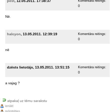
pest
, 12.05.2011. 17:38:37
Komentāra reitings:
0
Nē.
halcyon
, 13.05.2011. 12:39:19
Komentāra reitings:
0
nē
dzēsts lietotājs, 13.05.2011. 13:51:15
Komentāra reitings:
0
a
vajag
?
atpakaļ uz tēmu sarakstu
ienākt
reģistrēties