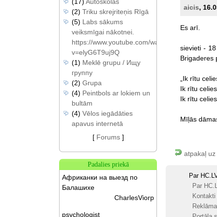
(17)
Autoskolas
aicis
, 16.
(2)
Triku skrejriteņis Rīgā
(5)
Labs sākums
Es
arī.
veiksmīgai nākotnei.
https://www.youtube.com/watch?
sievieti
-
18
v=elyG6T9uj9Q
Brigaderes
(1)
Meklē grupu / Ищу
группу
„Ik
rītu
celie
(2)
Grupa
Ik
rītu
celies
(4)
Peintbols ar lokiem un
Ik
rītu
celies
bultām
(4)
Vēlos iegādāties
Mīļās
dāma
apavus internetā
[
Forums
]
atpakaļ uz
Padalies priekā
Par HC.L
Африканки на выезд по
Par HC.
Балашихе
Kontakti
CharlesViorp
Reklāma
psychologist
Portāla s