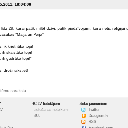
05.2011. 18:04:06
līdz
29,
kurai
patīk
mīlēt
dzīvi,
patīk
piedzīvojumi,
kura
netic
reliģijai
pasakas
"Maija
un
Paija"
s,
ik
krietnāka
topi!
,
ik
skaistāka
topi!
,
ik
gudrāka
topi!"
s,
droši
rakstiet!
 tēmu sarakstu
V
HC.LV lietotājiem
Seko jaunumiem
LV
Lietošanas noteikumi
Twitter
BUJ
Draugiem.lv
RSS
truktūra
Facebook.com