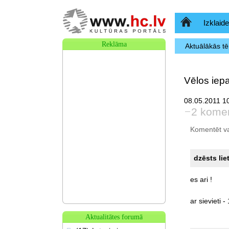
Sākumlapa
Izklaide
Reklāma
Aktuālākās t
Vēlos iepa
08.05.2011 10
2 komen
Komentēt var 
dzēsts lie
es
ari
!
ar
sievieti
-
Aktualitātes forumā