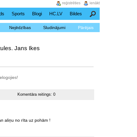
reģistrēties
ienākt
ds
Sports
Blogi
HC.LV
Bildes
Meklēšana
Nejēdzības
Sludinājumi
Pārējais
ules. Jans Ikes
elogojies!
Komentāra reitings:
0
an
aliņu
no
rīta
uz
pohām
!