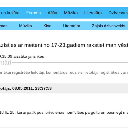
 un kultūra
Forums
Afiša
Mūzika
Literatūra
Dzīvesvei
ēmas
Mūzika
Kino
Literatūra
Zaļais dzīvesveids
zīsties ar meiteni no 17-23.gadiem rakstiet man vēst
:35:09 aizsāka jans ikes
tāri
tikai reģistrētie lietotāji, komentārus redz visi lietotāji.
reģistrēties
vai i
totājs, 08.05.2011. 23:37:53
18
līz
28,
kurai
patīk
pusi
brīvdienas
nomīcīties
pa
gultu
un
pasniegt
m