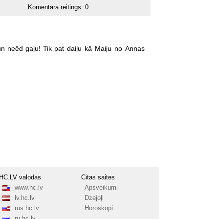
Komentāra reitings:
0
un
neēd
gaļu!
Tik
pat
daiļu
kā
Maiju
no
Annas
HC.LV valodas
Citas saites
www.hc.lv
Apsveikumi
lv.hc.lv
Dzejoļi
rus.hc.lv
Horoskopi
ru.hc.lv