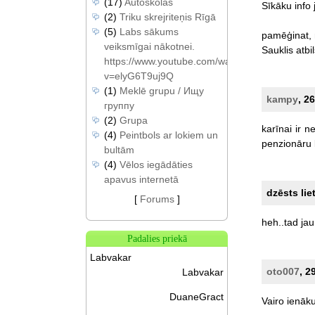
(17)
Autoskolas
Sīkāku
info
(2)
Triku skrejriteņis Rīgā
(5)
Labs sākums
pamēģinat,
veiksmīgai nākotnei.
Sauklis
atbil
https://www.youtube.com/watch?
v=elyG6T9uj9Q
(1)
Meklē grupu / Ищу
kampy
, 2
группу
(2)
Grupa
karīnai
ir
n
(4)
Peintbols ar lokiem un
penzionāru
bultām
(4)
Vēlos iegādāties
apavus internetā
dzēsts lie
[
Forums
]
heh..tad
jau
Padalies priekā
Labvakar
oto007
, 2
Labvakar
DuaneGract
Vairo
ienāk