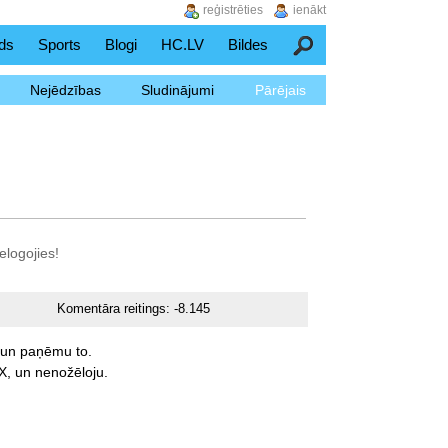
reģistrēties
ienākt
ds
Sports
Blogi
HC.LV
Bildes
Meklēšana
Nejēdzības
Sludinājumi
Pārējais
elogojies!
Komentāra reitings:
-8.145
un
paņēmu
to.
X,
un
nenožēloju.