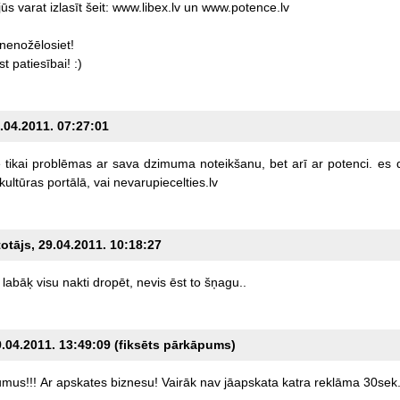
jūs
varat
izlasīt
šeit:
www.libex.lv
un
www.potence.lv
nenožēlosiet!
st
patiesībai!
:)
6.04.2011. 07:27:01
e
tikai
problēmas
ar
sava
dzimuma
noteikšanu,
bet
arī
ar
potenci.
es
kultūras
portālā,
vai
nevarupiecelties.lv
totājs, 29.04.2011. 10:18:27
labāķ
visu
nakti
dropēt,
nevis
ēst
to
šņagu..
9.04.2011. 13:49:09 (fiksēts pārkāpums)
umus!!!
Ar
apskates
biznesu!
Vairāk
nav
jāapskata
katra
reklāma
30sek.