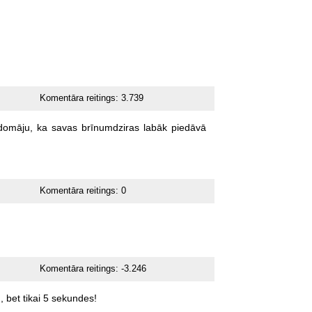
Komentāra reitings:
3.739
domāju,
ka
savas
brīnumdziras
labāk
piedāvā
Komentāra reitings:
0
Komentāra reitings:
-3.246
,
bet
tikai
5
sekundes!