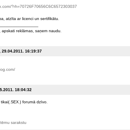
x.com/?rh=70726F70656C6C6572303037
ba,
atzīta
ar
licenci
un
sertifikātu.
_________________
,
apskati
reklāmas,
saņem
naudu.
, 29.04.2011. 16:19:37
blog.com/
05.2011. 18:04:32
tikai(.SEX.)
forumā
dzīvo.
 tēmu sarakstu