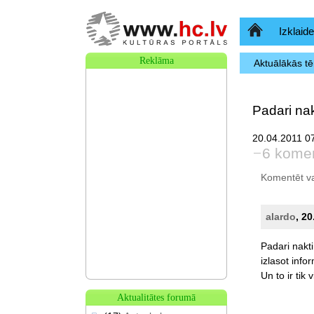
Sākumlapa
Izklaide
Reklāma
Aktuālākās t
Padari nak
20.04.2011 07
6 komen
Komentēt var 
alardo
, 2
Padari
nakti
izlasot
infor
Un
to
ir
tik
v
Aktualitātes forumā