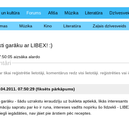
 un kultūra
Forums
Afiša
Mūzika
Literatūra
Dzīvesvei
ēmas
Mūzika
Kino
Literatūra
Zaļais dzīvesveids
ti garāku ar LIBEX! :)
:50:05 aizsāka alardo
tāri
tikai reģistrētie lietotāji, komentārus redz visi lietotāji.
reģistrēties
vai i
0.04.2011. 07:50:29 (fiksēts pārkāpums)
garāku
-
šādu
uzrakstu
ieraudzīju
uz
bukleta
aptiekā,
likās
interesants
māciju
sapratu
par
ko
ir
runa,
intereses
vadīts
nopirku
šo
līdzekli
-
LIBE
iegli
iegādāties,
nav
jāiet
pie
ārstiem
pēc
receptes.