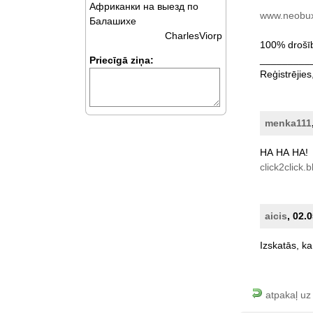
Африканки на выезд по
www.neobu
Балашихе
CharlesViorp
100%
drošī
_________
Priecīgā ziņa:
Reģistrējies
menka111
HA
HA
HA!
click2click.
aicis
, 02.
Izskatās,
ka
atpakaļ uz