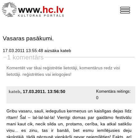
Vasaras pasākumi.
17.03.2011 13:55:48 aizsāka kateb
1 komentārs
Komentēt var tikai reģistrētie lietotāji, komentārus redz visi
lietotāji.
reģistrēties
vai ielogojies!
kateb
, 17.03.2011. 13:56:50
Komentāra reitings:
0
Gribu
vasaru,
sauli,
iedegušus
ķermeņus
un
kaislīgas
dejas
līdz
rītam!
Šal
–
lal-lal-lal-la!
Vienīgi
domas
par
gaidāmo
festivālu
mani
kaut
cik,
necik
silda
un,
protams,
cerība,
ka
atkal
satikšu
viņu...
es
zinu,
tas
ir
banāli,
bet
esmu
iemīlējusies
deju
skolotājā,
tādā
pēcpusē
vienkārši
nevar
neiemīlēties!
Fakts,
arī