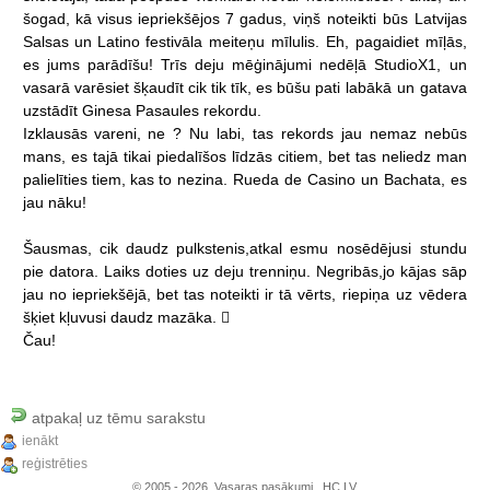
šogad,
kā
visus
iepriekšējos
7
gadus,
viņš
noteikti
būs
Latvijas
Salsas
un
Latino
festivāla
meiteņu
mīlulis.
Eh,
pagaidiet
mīļās,
es
jums
parādīšu!
Trīs
deju
mēģinājumi
nedēļā
StudioX1,
un
vasarā
varēsiet
šķaudīt
cik
tik
tīk,
es
būšu
pati
labākā
un
gatava
uzstādīt
Ginesa
Pasaules
rekordu.
Izklausās
vareni,
ne
?
Nu
labi,
tas
rekords
jau
nemaz
nebūs
mans,
es
tajā
tikai
piedalīšos
līdzās
citiem,
bet
tas
neliedz
man
palielīties
tiem,
kas
to
nezina.
Rueda
de
Casino
un
Bachata,
es
jau
nāku!
Šausmas,
cik
daudz
pulkstenis,atkal
esmu
nosēdējusi
stundu
pie
datora.
Laiks
doties
uz
deju
trenniņu.
Negribās,jo
kājas
sāp
jau
no
iepriekšējā,
bet
tas
noteikti
ir
tā
vērts,
riepiņa
uz
vēdera
šķiet
kļuvusi
daudz
mazāka.

Čau!
atpakaļ uz tēmu sarakstu
ienākt
reģistrēties
© 2005 - 2026, Vasaras pasākumi., HC.LV.