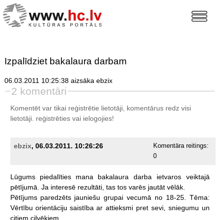
Izpalīdziet bakalaura darbam
06.03.2011 10:25:38 aizsāka ebzix
2 komentāri
Komentēt var tikai reģistrētie lietotāji, komentārus redz visi
lietotāji.
reģistrēties
vai ielogojies!
ebzix
, 06.03.2011. 10:26:26
Komentāra reitings:
0
Lūgums
piedalīties
mana
bakalaura
darba
ietvaros
veiktajā
pētījumā.
Ja
interesē
rezultāti,
tas
tos
varēs
jautāt
vēlāk.
Pētījums
paredzēts
jauniešu
grupai
vecumā
no
18-25.
Tēma:
Vērtību
orientāciju
saistība
ar
attieksmi
pret
sevi,
sniegumu
un
citiem
cilvēkiem.