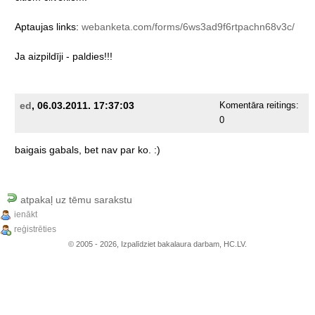
Aptaujas
links:
webanketa.com/forms/6ws3ad9f6rtpachn68v3c/
Ja
aizpildīji
-
paldies!!!
ed
, 06.03.2011. 17:37:03
Komentāra reitings:
0
baigais
gabals,
bet
nav
par
ko.
:)
atpakaļ uz tēmu sarakstu
ienākt
reģistrēties
© 2005 - 2026, Izpalīdziet bakalaura darbam, HC.LV.