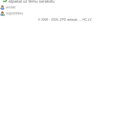
atpakaļ uz tēmu sarakstu
ienākt
reģistrēties
© 2005 - 2026, ZPD aptauja...., HC.LV.