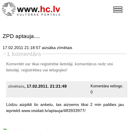
ZPD aptauja....
17.02.2011 21:18:57 aizsāka zīmētais
1 komentārs
Komentēt var tikai reģistrētie lietotāji, komentārus redz visi
lietotāji.
reģistrēties
vai ielogojies!
zīmētais
, 17.02.2011. 21:21:49
Komentāra reitings:
0
Lūdzu
aizpildi
šo
anketu,
tas
aizņems
tikai
2
min
paldies
jau
iepriekš
www.visidati.lv/aptauja/483933977/