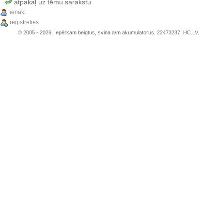
atpakaļ uz tēmu sarakstu
ienākt
reģistrēties
© 2005 - 2026, Iepērkam beigtus, svina a/m akumulatorus. 22473237, HC.LV.